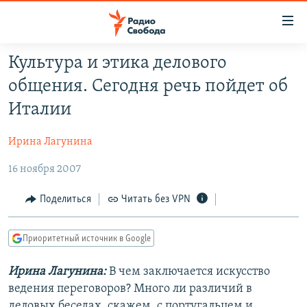
Ссылки
для
упрощенного
Культура и этика делового
ПРОГРАММЫ
доступа
общения. Сегодня речь пойдет об
ПОДКАСТЫ
Вернуться
Италии
к
АВТОРСКИЕ ПРОЕКТЫ
основному
Ирина Лагунина
ЦИТАТЫ СВОБОДЫ
содержанию
Вернутся
16 ноября 2007
МНЕНИЯ
к
КУЛЬТУРА
Поделиться
Читать без VPN
главной
навигации
IDEL.РЕАЛИИ
Вернутся
Приоритетный источник в Google
КАВКАЗ.РЕАЛИИ
к
СЕВЕР.РЕАЛИИ
Ирина Лагунина:
В чем заключается искусство
поиску
ведения переговоров? Много ли различий в
СИБИРЬ.РЕАЛИИ
деловых беседах, скажем, с португальцем и