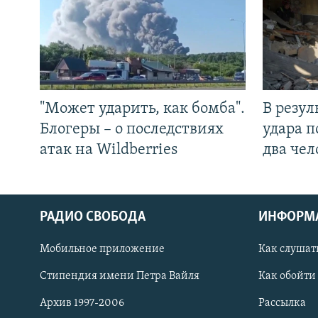
"Может ударить, как бомба".
В резул
Блогеры – о последствиях
удара п
атак на Wildberries
два чел
РАДИО СВОБОДА
ИНФОРМ
Мобильное приложение
Как слушат
СОЦИАЛЬНЫЕ СЕТИ
Стипендия имени Петра Вайля
Как обойти
Архив 1997-2006
Рассылка