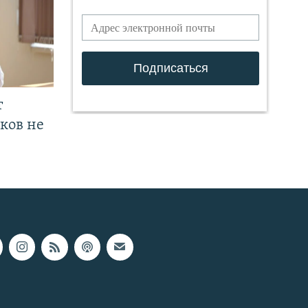
т
ков не