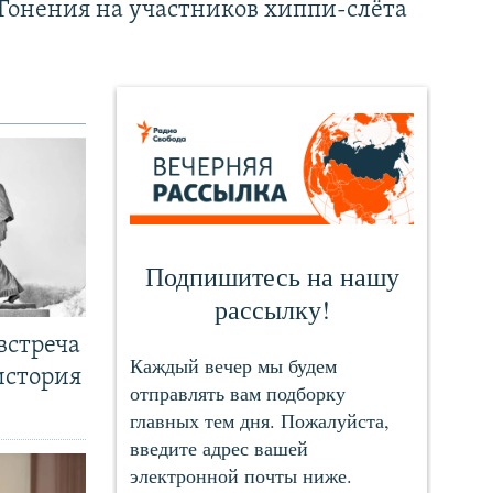
Гонения на участников хиппи-слёта
встреча
история