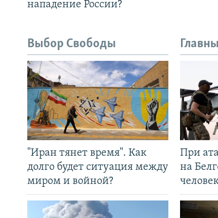
нападение России?
Выбор Свободы
Главны
"Иран тянет время". Как
При ат
долго будет ситуация между
на Белг
миром и войной?
челове