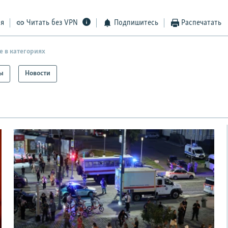
ся
Читать без VPN
Подпишитесь
Распечатать
е в категориях
ы
Новости