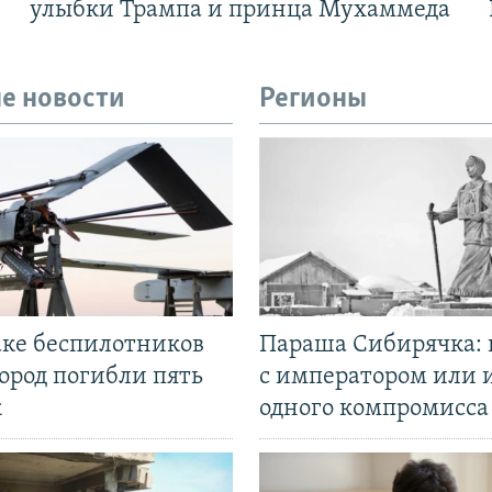
улыбки Трампа и принца Мухаммеда
е новости
Регионы
аке беспилотников
Параша Сибирячка: 
ород погибли пять
с императором или 
к
одного компромисса