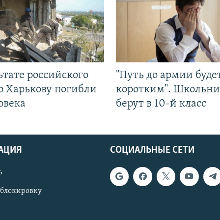
ьтате российского
"Путь до армии буде
о Харькову погибли
коротким". Школьни
овека
берут в 10-й класс
АЦИЯ
СОЦИАЛЬНЫЕ СЕТИ
ь
 блокировку