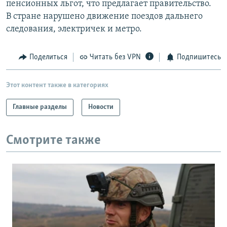
пенсионных льгот, что предлагает правительство.
РАСПИСАНИЕ ВЕЩАНИЯ
В стране нарушено движение поездов дальнего
ПОДПИШИТЕСЬ НА РАССЫЛКУ
следования, электричек и метро.
СОЦИАЛЬНЫЕ СЕТИ
Поделиться
Читать без VPN
Подпишитесь
Этот контент также в категориях
Главные разделы
Новости
Все сайты РСЕ/РС
Смотрите также