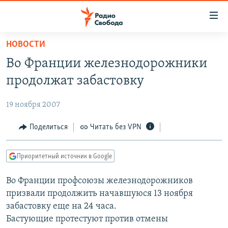
Ссылки
для
упрощенного
НОВОСТИ
ПРОГРАММЫ
доступа
Во Франции железнодорожники
ПОДКАСТЫ
Вернуться
продолжат забастовку
к
АВТОРСКИЕ ПРОЕКТЫ
основному
19 ноября 2007
ЦИТАТЫ СВОБОДЫ
содержанию
Вернутся
МНЕНИЯ
Поделиться
Читать без VPN
к
КУЛЬТУРА
главной
Приоритетный источник в Google
навигации
IDEL.РЕАЛИИ
Вернутся
Во Франции профсоюзы железнодорожников
КАВКАЗ.РЕАЛИИ
к
призвали продолжить начавшуюся 13 ноября
СЕВЕР.РЕАЛИИ
поиску
забастовку еще на 24 часа.
Бастующие протестуют против отмены
СИБИРЬ.РЕАЛИИ