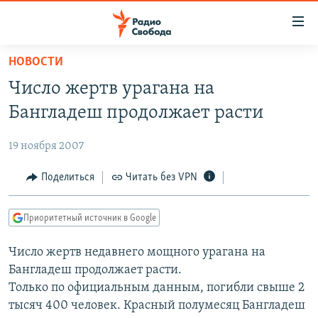
Ссылки
для
упрощенного
НОВОСТИ
ПРОГРАММЫ
доступа
Число жертв урагана на
ПОДКАСТЫ
Вернуться
Бангладеш продолжает расти
к
АВТОРСКИЕ ПРОЕКТЫ
основному
19 ноября 2007
ЦИТАТЫ СВОБОДЫ
содержанию
Вернутся
МНЕНИЯ
Поделиться
Читать без VPN
к
КУЛЬТУРА
главной
Приоритетный источник в Google
навигации
IDEL.РЕАЛИИ
Вернутся
Число жертв недавнего мощного урагана на
КАВКАЗ.РЕАЛИИ
к
Бангладеш продолжает расти.
СЕВЕР.РЕАЛИИ
поиску
Только по официальным данным, погибли свыше 2
тысяч 400 человек. Красный полумесяц Бангладеш
СИБИРЬ.РЕАЛИИ