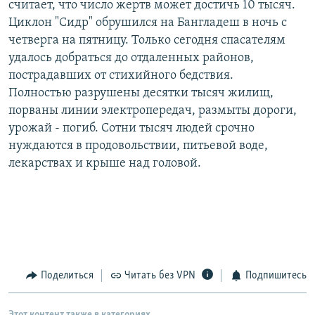
считает, что число жертв может достичь 10 тысяч.
РАСПИСАНИЕ ВЕЩАНИЯ
Циклон "Сидр" обрушился на Бангладеш в ночь с
ПОДПИШИТЕСЬ НА РАССЫЛКУ
четверга на пятницу. Только сегодня спасателям
удалось добраться до отдаленных районов,
пострадавших от стихийного бедствия.
СОЦИАЛЬНЫЕ СЕТИ
Полностью разрушены десятки тысяч жилищ,
порваны линии электропередач, размыты дороги,
урожай - погиб. Сотни тысяч людей срочно
нуждаются в продовольствии, питьевой воде,
лекарствах и крыше над головой.
Все сайты РСЕ/РС
Поделиться
Читать без VPN
Подпишитесь
Этот контент также в категориях