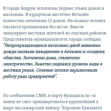
РАСПИСАНИЕ ВЕЩАНИЯ
В городе Бодрум затоплены первые этажи домов и
ПОДПИШИТЕСЬ НА РАССЫЛКУ
магазины. В курортном местечке Фетхийе
полностью затоплены 13 домов. Несколько человек
числятся пропавшими без вести. Власти
СОЦИАЛЬНЫЕ СЕТИ
эвакуируют местных жителей из опасных районов.
Представитель муниципалетета города сообщил:
"Непрекращающиеся несколько дней ливневые
дожди вызвали наводнение в Анталии и соседних
областях, Затоплены дома, отключено
Все сайты РСЕ/РС
электричество. Заметно поднялся уровень воды в
местных реках. Селевые потоки парализовали
работу ряда предприятий".
По сообщениям СМИ, в порту Кушадасы из-за
ливня не смог пришвартоваться крупнейший в
мире пассажирский лайнер "Королева Елизавета