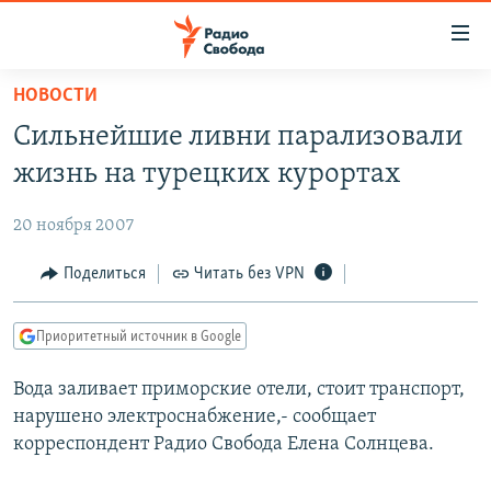
Ссылки
для
упрощенного
НОВОСТИ
ПРОГРАММЫ
доступа
Сильнейшие ливни парализовали
ПОДКАСТЫ
Вернуться
жизнь на турецких курортах
к
АВТОРСКИЕ ПРОЕКТЫ
основному
20 ноября 2007
ЦИТАТЫ СВОБОДЫ
содержанию
Вернутся
МНЕНИЯ
Поделиться
Читать без VPN
к
КУЛЬТУРА
главной
Приоритетный источник в Google
навигации
IDEL.РЕАЛИИ
Вернутся
Вода заливает приморские отели, стоит транспорт,
КАВКАЗ.РЕАЛИИ
к
нарушено электроснабжение,- сообщает
СЕВЕР.РЕАЛИИ
поиску
корреспондент Радио Свобода Елена Солнцева.
СИБИРЬ.РЕАЛИИ