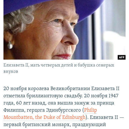
РАСПИСАНИЕ ВЕЩАНИЯ
ПОДПИШИТЕСЬ НА РАССЫЛКУ
СОЦИАЛЬНЫЕ СЕТИ
Елизавета II, мать четверых детей и бабушка семерых
Все сайты РСЕ/РС
внуков
20 ноября королева Великобритании Елизавета II
отметила бриллиантовую свадьбу. 20 ноября 1947
года, 60 лет назад, она вышла замуж за принца
Филиппа, герцога Эдинбургского (
Philip
Mountbatten, the Duke of Edinburgh
). Елизавета II —
первый британский монарх, празднующий