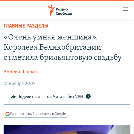
Ссылки
для
упрощенного
ГЛАВНЫЕ РАЗДЕЛЫ
ПРОГРАММЫ
доступа
«Очень умная женщина».
ПОДКАСТЫ
Вернуться
Королева Великобритании
к
АВТОРСКИЕ ПРОЕКТЫ
отметила брильянтовую свадьбу
основному
ЦИТАТЫ СВОБОДЫ
содержанию
Андрей Шарый
Вернутся
МНЕНИЯ
к
21 ноября 2007
КУЛЬТУРА
главной
навигации
IDEL.РЕАЛИИ
Поделиться
Читать без VPN
Вернутся
КАВКАЗ.РЕАЛИИ
к
Приоритетный источник в Google
СЕВЕР.РЕАЛИИ
поиску
СИБИРЬ.РЕАЛИИ