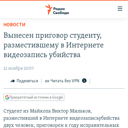
Ссылки
для
упрощенного
НОВОСТИ
ПРОГРАММЫ
доступа
Вынесен приговор студенту,
ПОДКАСТЫ
Вернуться
разместившему в Интернете
к
АВТОРСКИЕ ПРОЕКТЫ
видеозапись убийства
основному
ЦИТАТЫ СВОБОДЫ
содержанию
21 ноября 2007
Вернутся
МНЕНИЯ
к
Поделиться
Читать без VPN
КУЛЬТУРА
главной
навигации
IDEL.РЕАЛИИ
Приоритетный источник в Google
Вернутся
КАВКАЗ.РЕАЛИИ
к
Студент из Майкопа Виктор Мильков,
СЕВЕР.РЕАЛИИ
поиску
разместивший в Интернете видеозаписьубийства
СИБИРЬ.РЕАЛИИ
двух человек, приговорен к году исправительных