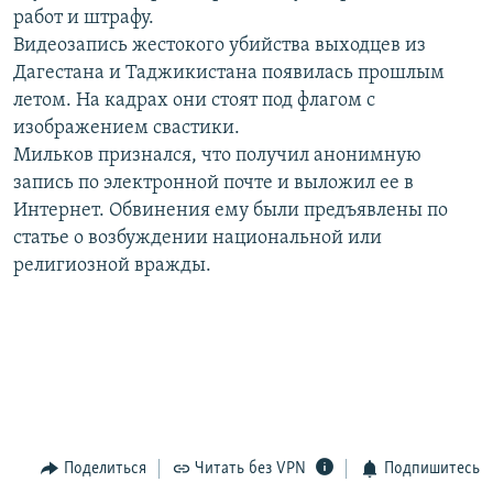
работ и штрафу.
РАСПИСАНИЕ ВЕЩАНИЯ
Видеозапись жестокого убийства выходцев из
ПОДПИШИТЕСЬ НА РАССЫЛКУ
Дагестана и Таджикистана появилась прошлым
летом. На кадрах они стоят под флагом с
СОЦИАЛЬНЫЕ СЕТИ
изображением свастики.
Мильков признался, что получил анонимную
запись по электронной почте и выложил ее в
Интернет. Обвинения ему были предъявлены по
статье о возбуждении национальной или
религиозной вражды.
Все сайты РСЕ/РС
Поделиться
Читать без VPN
Подпишитесь