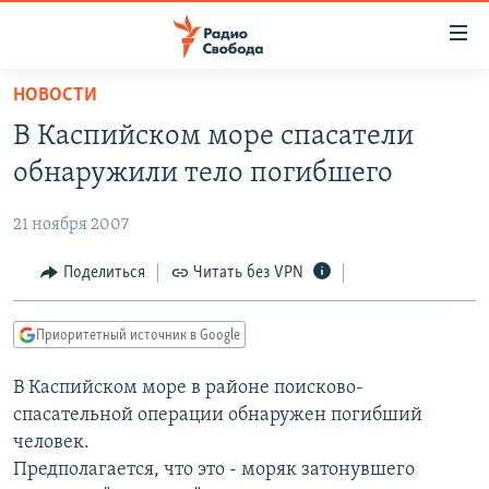
Ссылки
для
упрощенного
НОВОСТИ
ПРОГРАММЫ
доступа
В Каспийском море спасатели
ПОДКАСТЫ
Вернуться
обнаружили тело погибшего
к
АВТОРСКИЕ ПРОЕКТЫ
основному
21 ноября 2007
ЦИТАТЫ СВОБОДЫ
содержанию
Вернутся
МНЕНИЯ
Поделиться
Читать без VPN
к
КУЛЬТУРА
главной
Приоритетный источник в Google
навигации
IDEL.РЕАЛИИ
Вернутся
В Каспийском море в районе поисково-
КАВКАЗ.РЕАЛИИ
к
спасательной операции обнаружен погибший
СЕВЕР.РЕАЛИИ
поиску
человек.
Предполагается, что это - моряк затонувшего
СИБИРЬ.РЕАЛИИ