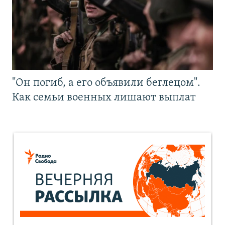
"Он погиб, а его объявили беглецом".
Как семьи военных лишают выплат