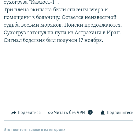
сухогруза "Камюст-1" .
РАСПИСАНИЕ ВЕЩАНИЯ
Три члена экипажа были спасены вчера и
ПОДПИШИТЕСЬ НА РАССЫЛКУ
помещены в больницу. Остается неизвестной
судьба восьми моряков. Поиски продолжаются.
Сухогруз затонул на пути из Астрахани в Иран.
СОЦИАЛЬНЫЕ СЕТИ
Сигнал бедствия был получен 17 ноября.
Все сайты РСЕ/РС
Поделиться
Читать без VPN
Подпишитесь
Этот контент также в категориях