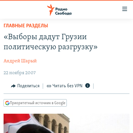
Ссылки
для
упрощенного
ГЛАВНЫЕ РАЗДЕЛЫ
ПРОГРАММЫ
доступа
«Выборы дадут Грузии
ПОДКАСТЫ
Вернуться
политическую разгрузку»
к
АВТОРСКИЕ ПРОЕКТЫ
основному
Андрей Шарый
ЦИТАТЫ СВОБОДЫ
содержанию
Вернутся
22 ноября 2007
МНЕНИЯ
к
КУЛЬТУРА
Поделиться
Читать без VPN
главной
навигации
IDEL.РЕАЛИИ
Вернутся
Приоритетный источник в Google
КАВКАЗ.РЕАЛИИ
к
СЕВЕР.РЕАЛИИ
поиску
СИБИРЬ.РЕАЛИИ