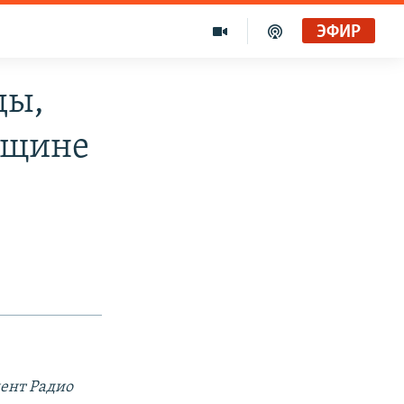
ЭФИР
ды,
вщине
ент Радио