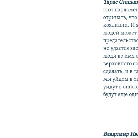
Тарас Стецьк
этот парламен
отрицать, чт
коалиции. И 
людей может 
предательств
не удастся з
люди во имя 
верховного со
сделать, и в 
мы уйдем в о
уйдут в оппоз
будут еще од
Владимир Ив