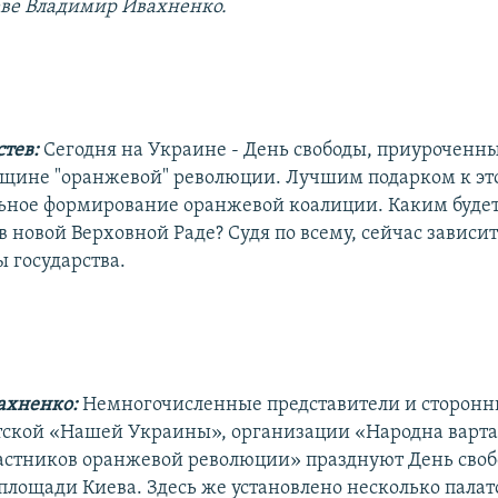
еве Владимир Ивахненко.
стев:
Сегодня на Украине - День свободы, приуроченн
вщине "оранжевой" революции. Лучшим подарком к это
ьное формирование оранжевой коалиции. Каким буде
 новой Верховной Раде? Судя по всему, сейчас зависит
ы государства.
ахненко:
Немногочисленные представители и сторон
ской «Нашей Украины», организации «Народна варта
астников оранжевой революции» празднуют День своб
площади Киева. Здесь же установлено несколько палат