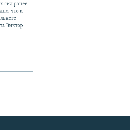
х сил ранее
но, что и
ельного
та Виктор