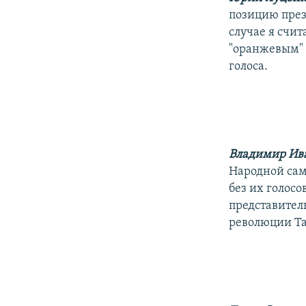
позицию през
случае я счит
"оранжевым" с
голоса.
Владимир Ив
Народной сам
без их голос
представител
революции Та