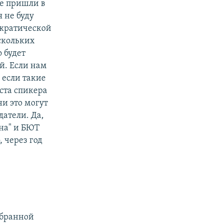
ые пришли в
 не буду
ократической
скольких
 будет
й. Если нам
 если такие
ста спикера
ни это могут
датели. Да,
на" и БЮТ
, через год
збранной