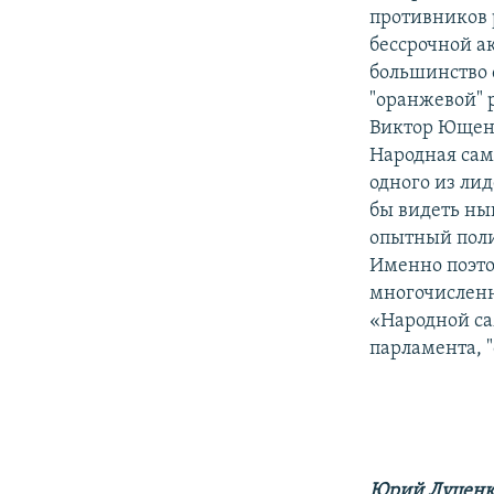
противников 
бессрочной ак
большинство 
"оранжевой" 
Виктор Ющенк
Народная сам
одного из ли
бы видеть ны
опытный поли
Именно поэто
многочисленн
«Народной са
парламента, 
Юрий Луценк