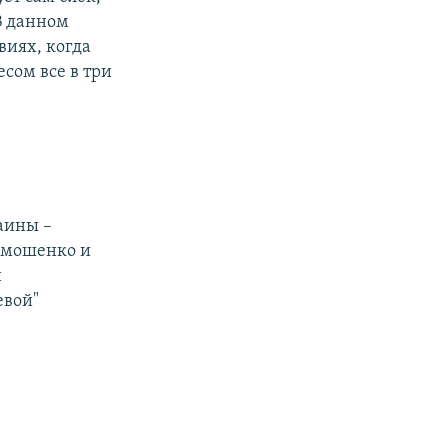
В данном
виях, когда
сом все в три
аины –
имошенко и
н
евой"