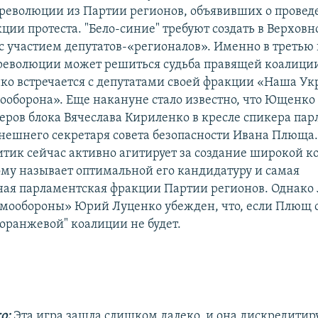
революции из Партии регионов, объявивших о прове
ции протеста. "Бело-синие" требуют создать в Верховн
с участием депутатов-«регионалов». Именно в третью
революции может решиться судьба правящей коалици
о встречается с депутатами своей фракции «Наша Ук
ооборона». Еще накануне стало известно, что Ющенко
деров блока Вячеслава Кириленко в кресле спикера пар
нешнего секретаря совета безопасности Ивана Плюща.
тик сейчас активно агитирует за создание широкой к
му называет оптимальной его кандидатуру и самая
ая парламентская фракции Партии регионов. Однако
мообороны» Юрий Луценко убежден, что, если Плющ с
"оранжевой" коалиции не будет.
о:
Эта игра зашла слишком далеко, и она дискредитиру