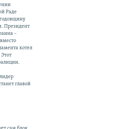
дении
ой Раде
 годовщину
и. Президент
раина –
 вместо
ламента хотел
 Этот
оалиции.
 лидер
танет главой
ет сам блок,