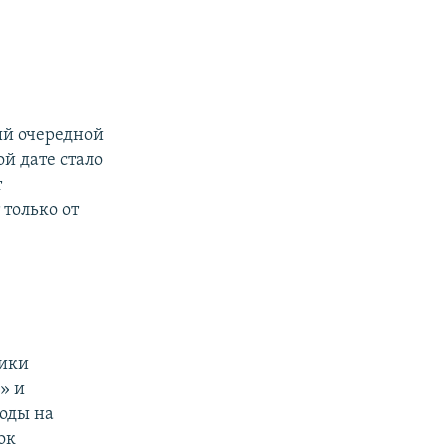
ый очередной
й дате стало
т
 только от
ники
» и
оды на
ок