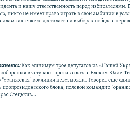
идента и нашу ответственность перед избирателями. 
аю, никто не имеет права играть в свои амбиции в усло
илам так тяжело досталась на выборах победа с переве
ахненко:
Как минимум трое депутатов из «Нашей Укр
ообороны» выступают против союза с Блоком Юлии Т
ов "оранжевая" коалиция невозможна. Говорит еще оди
ь пропрезидентского блока, полевой командир "оранж
рас Стецькив...