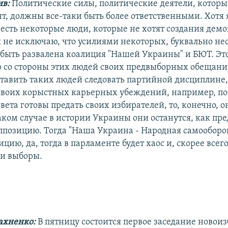
ив:
Политические силы, политические деятели, котор
т, должны все-таки быть более ответственными. Хотя я
о есть некоторые люди, которые не хотят создания дем
я не исключаю, что усилиями некоторых, буквально не
быть развалена коалиция "Нашей Украины" и БЮТ. Это
о со стороны этих людей своих предвыборных обещани
аставить таких людей следовать партийной дисциплине,
своих корыстных карьерных убеждений, например, по
вета готовы предать своих избирателей, то, конечно, о
таком случае в истории Украины они останутся, как пре
ппозицию. Тогда "Наша Украина - Народная самооборо
ицию, да, тогда в парламенте будет хаос и, скорее всего
ни выборы.
ахненко:
В пятницу состоится первое заседание новои