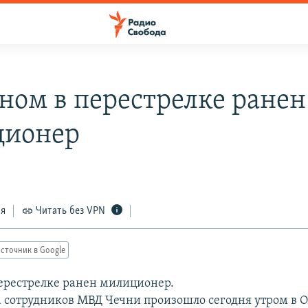
зном в перестрелке ранен
ционер
ся
Читать без VPN
сточник в Google
перестрелке ранен милиционер.
 сотрудников МВД Чечни произошло сегодня утром в 