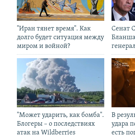
"Иран тянет время". Как
Сенат 
долго будет ситуация между
Бланша
миром и войной?
генера
"Может ударить, как бомба".
В резул
Блогеры – о последствиях
удара п
атак на Wildberries
есть п