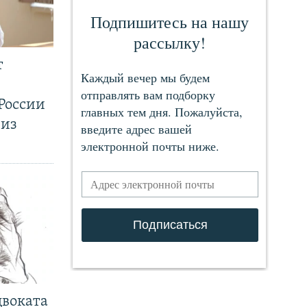
т
России
 из
двоката