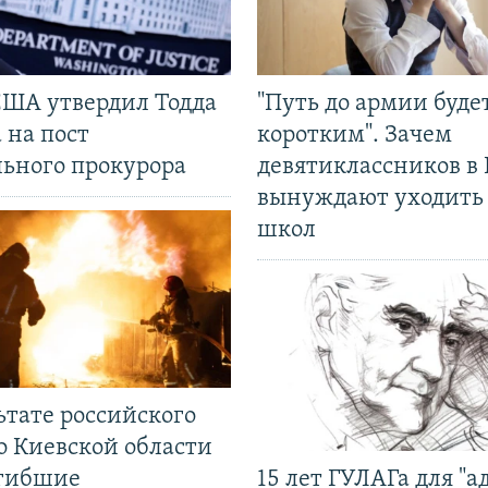
США утвердил Тодда
"Путь до армии буде
 на пост
коротким". Зачем
льного прокурора
девятиклассников в 
вынуждают уходить
школ
ьтате российского
о Киевской области
огибшие
15 лет ГУЛАГа для "а