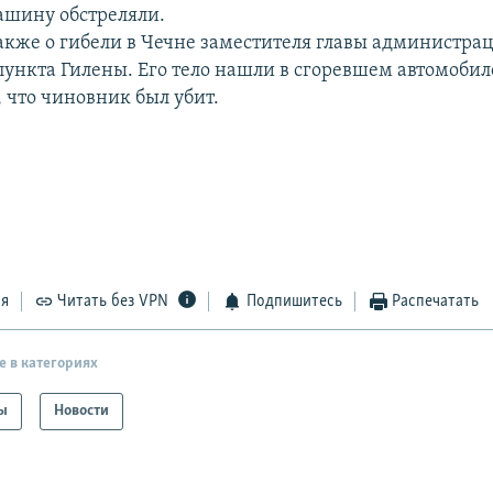
ашину обстреляли.
акже о гибели в Чечне заместителя главы администра
пункта Гилены. Его тело нашли в сгоревшем автомобил
 что чиновник был убит.
ся
Читать без VPN
Подпишитесь
Распечатать
е в категориях
ы
Новости