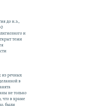
я до н.э.,
00
елигиозного и
 открыт теми
ея
ости
х из речных
деланной в
анята
аны не только
, что в храме
но, были