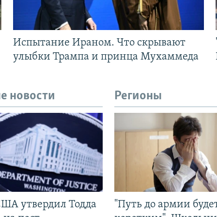
Испытание Ираном. Что скрывают
улыбки Трампа и принца Мухаммеда
е новости
Регионы
США утвердил Тодда
"Путь до армии буде