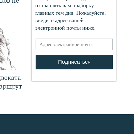
ков не
двоката
маршрут