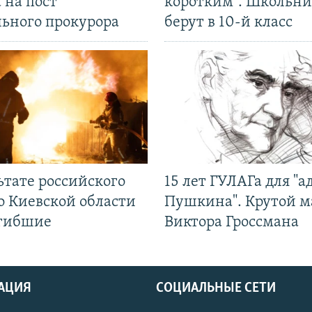
 на пост
коротким". Школьни
льного прокурора
берут в 10-й класс
ьтате российского
15 лет ГУЛАГа для "а
о Киевской области
Пушкина". Крутой 
огибшие
Виктора Гроссмана
АЦИЯ
СОЦИАЛЬНЫЕ СЕТИ