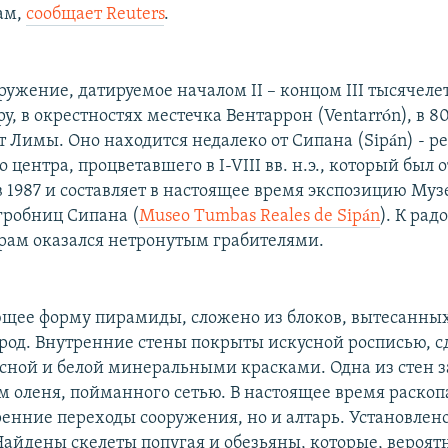
ам,
сообщает Reuters
.
ружение, датируемое началом II – концом III тысячелети
у, в окрестностях местечка Вентаррон (Ventarrón), в 8
т Лимы. Оно находится недалеко от Сипана (Sipán) - р
 центра, процветавшего в I-VIII вв. н.э., который был
 1987 и составляет в настоящее время экспозицию Муз
гробниц Сипана (
Museo Tumbas Reales de Sipán
). К рад
храм оказался нетронутым грабителями.
щее форму пирамиды, сложено из блоков, вытесанны
род. Внутренние стены покрыты искусной росписью, с
сной и белой минеральными красками. Одна из стен з
 оленя, пойманного сетью. В настоящее время раскоп
енние переходы сооружения, но и алтарь. Установлено
Найдены скелеты попугая и обезьяны, которые, вероят