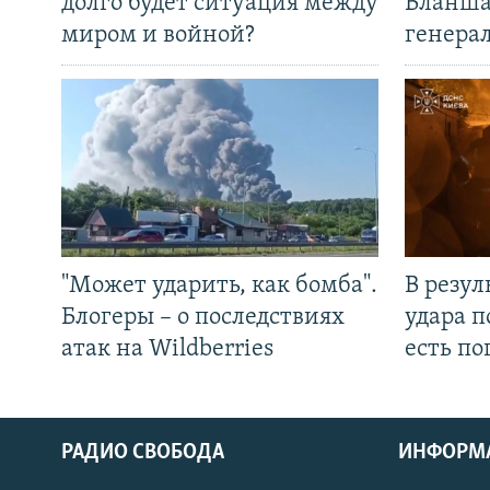
долго будет ситуация между
Бланша
миром и войной?
генера
"Может ударить, как бомба".
В резул
Блогеры – о последствиях
удара п
атак на Wildberries
есть п
РАДИО СВОБОДА
ИНФОРМ