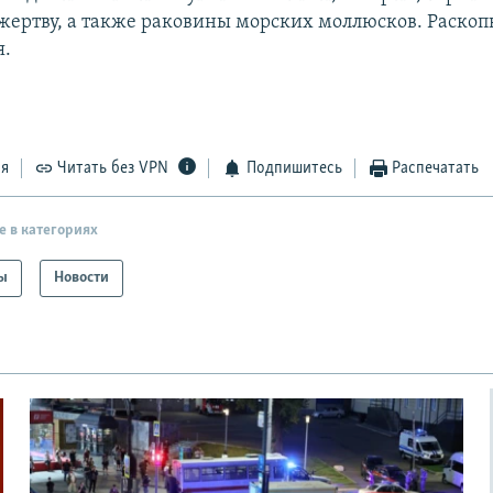
жертву, а также раковины морских моллюсков. Раскоп
я.
ся
Читать без VPN
Подпишитесь
Распечатать
е в категориях
ы
Новости