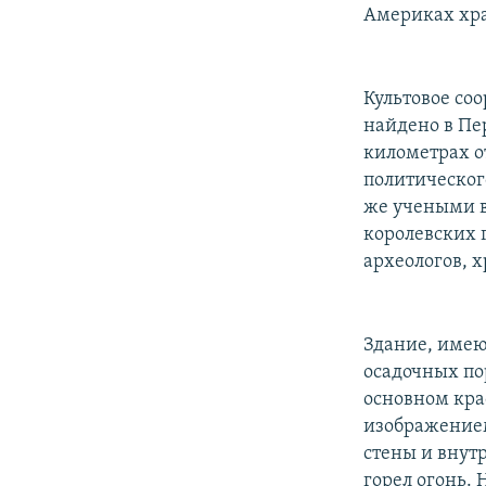
РАСПИСАНИЕ ВЕЩАНИЯ
Америках хр
ПОДПИШИТЕСЬ НА РАССЫЛКУ
Культовое соо
найдено в Пер
километрах о
политического
же учеными в
королевских 
археологов, 
Здание, имею
осадочных по
основном кра
изображением
стены и внутр
горел огонь. 