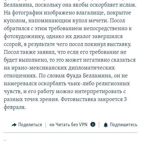
Белламина, поскольку она якобы оскорбляет ислам.
РАСПИСАНИЕ ВЕЩАНИЯ
На фотографии изображено влагалище, покрытое
ПОДПИШИТЕСЬ НА РАССЫЛКУ
куполом, напоминающим купол мечети. Посол
обратился с этим требованием непосредственно к
СОЦИАЛЬНЫЕ СЕТИ
фотохудожнику, однако их диалог завершился
ссорой, в результате чего посол покинул выставку.
Посол также заявил, что если его требование не
будет выполнено, то это может негативно сказаться
на ирано-мексиканских дипломатических
отношениях. По словам Фуада Белламина, он не
Все сайты РСЕ/РС
намеревался оскорблять чьих-либо религиозных
чувств, и его работу можно интерпретировать с
разных точек зрения. Фотовыставка закроется 3
февраля.
Поделиться
Читать без VPN
Подпишитесь