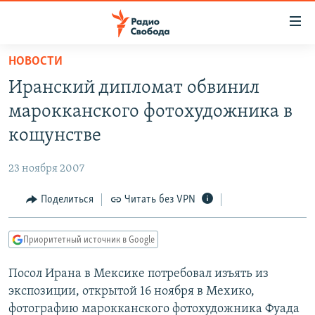
Ссылки
для
упрощенного
НОВОСТИ
ПРОГРАММЫ
доступа
Иранский дипломат обвинил
ПОДКАСТЫ
Вернуться
марокканского фотохудожника в
к
АВТОРСКИЕ ПРОЕКТЫ
кощунстве
основному
ЦИТАТЫ СВОБОДЫ
содержанию
23 ноября 2007
Вернутся
МНЕНИЯ
к
Поделиться
Читать без VPN
КУЛЬТУРА
главной
навигации
IDEL.РЕАЛИИ
Приоритетный источник в Google
Вернутся
КАВКАЗ.РЕАЛИИ
к
Посол Ирана в Мексике потребовал изъять из
СЕВЕР.РЕАЛИИ
поиску
экспозиции, открытой 16 ноября в Мехико,
СИБИРЬ.РЕАЛИИ
фотографию марокканского фотохудожника Фуада