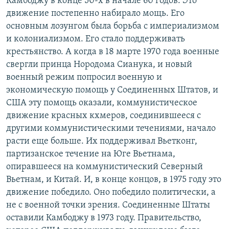
Камбоджу в конце 50-х в начале 60 годов. Это
движение постепенно набирало мощь. Его
основным лозунгом была борьба с империализмом
и колониализмом. Его стало поддерживать
крестьянство. А когда в 18 марте 1970 года военные
свергли принца Нородома Сианука, и новый
военный режим попросил военную и
экономическую помощь у Соединенных Штатов, и
США эту помощь оказали, коммунистическое
движение красных кхмеров, соединившееся с
другими коммунистическими течениями, начало
расти еще больше. Их поддерживал Вьетконг,
партизанское течение на Юге Вьетнама,
опиравшееся на коммунистический Северный
Вьетнам, и Китай. И, в конце концов, в 1975 году это
движение победило. Оно победило политически, а
не с военной точки зрения. Соединенные Штаты
оставили Камбоджу в 1973 году. Правительство,