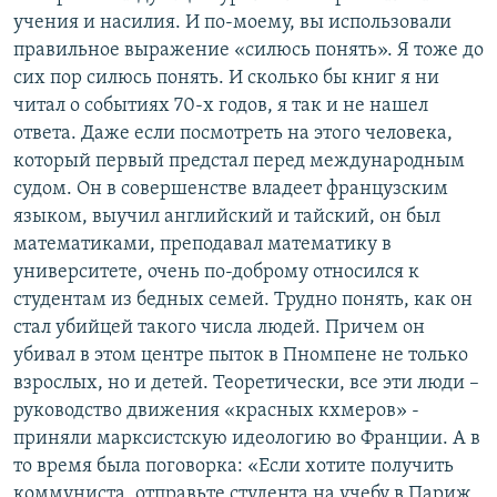
учения и насилия. И по-моему, вы использовали
правильное выражение «силюсь понять». Я тоже до
сих пор силюсь понять. И сколько бы книг я ни
читал о событиях 70-х годов, я так и не нашел
ответа. Даже если посмотреть на этого человека,
который первый предстал перед международным
судом. Он в совершенстве владеет французским
языком, выучил английский и тайский, он был
математиками, преподавал математику в
университете, очень по-доброму относился к
студентам из бедных семей. Трудно понять, как он
стал убийцей такого числа людей. Причем он
убивал в этом центре пыток в Пномпене не только
взрослых, но и детей. Теоретически, все эти люди –
руководство движения «красных кхмеров» -
приняли марксистскую идеологию во Франции. А в
то время была поговорка: «Если хотите получить
коммуниста, отправьте студента на учебу в Париж,