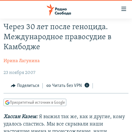
Ссылки
для
упрощенного
Через 30 лет после геноцида.
ПРОГРАММЫ
доступа
Международное правосудие в
ПОДКАСТЫ
Вернуться
Камбодже
к
АВТОРСКИЕ ПРОЕКТЫ
основному
Ирина Лагунина
ЦИТАТЫ СВОБОДЫ
содержанию
Вернутся
23 ноября 2007
МНЕНИЯ
к
КУЛЬТУРА
Поделиться
Читать без VPN
главной
навигации
IDEL.РЕАЛИИ
Вернутся
Приоритетный источник в Google
КАВКАЗ.РЕАЛИИ
к
СЕВЕР.РЕАЛИИ
Хассан Казем:
Я выжил так же, как и другие, кому
поиску
удалось спастись. Мы все скрывали наши
СИБИРЬ.РЕАЛИИ
настоящие имена и происхождение, наши