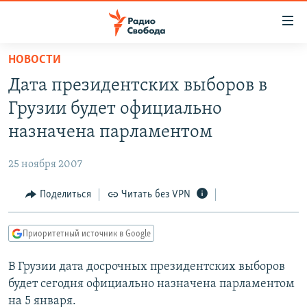
Ссылки
для
упрощенного
НОВОСТИ
ПРОГРАММЫ
доступа
Дата президентских выборов в
ПОДКАСТЫ
Вернуться
Грузии будет официально
к
АВТОРСКИЕ ПРОЕКТЫ
назначена парламентом
основному
ЦИТАТЫ СВОБОДЫ
содержанию
25 ноября 2007
Вернутся
МНЕНИЯ
к
Поделиться
Читать без VPN
КУЛЬТУРА
главной
навигации
IDEL.РЕАЛИИ
Приоритетный источник в Google
Вернутся
КАВКАЗ.РЕАЛИИ
к
В Грузии дата досрочных президентских выборов
СЕВЕР.РЕАЛИИ
поиску
будет сегодня официально назначена парламентом
СИБИРЬ.РЕАЛИИ
на 5 января.