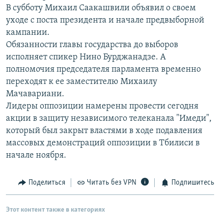
В субботу Михаил Саакашвили объявил о своем
РАСПИСАНИЕ ВЕЩАНИЯ
уходе с поста президента и начале предвыборной
ПОДПИШИТЕСЬ НА РАССЫЛКУ
кампании.
Обязанности главы государства до выборов
СОЦИАЛЬНЫЕ СЕТИ
исполняет спикер Нино Бурджанадзе. А
полномочия председателя парламента временно
переходят к ее заместителю Михаилу
Мачавариани.
Лидеры оппозиции намерены провести сегодня
акции в защиту независимого телеканала "Имеди",
Все сайты РСЕ/РС
который был закрыт властями в ходе подавления
массовых демонстраций оппозиции в Тбилиси в
начале ноября.
Поделиться
Читать без VPN
Подпишитесь
Этот контент также в категориях