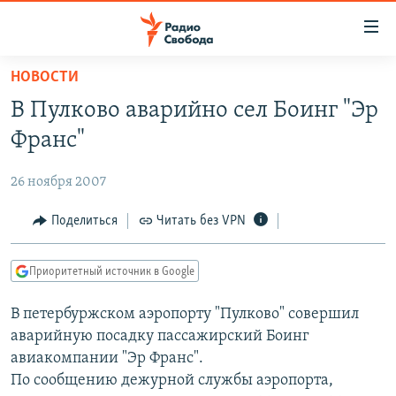
Ссылки
для
упрощенного
НОВОСТИ
ПРОГРАММЫ
доступа
В Пулково аварийно сел Боинг "Эр
ПОДКАСТЫ
Вернуться
Франс"
к
АВТОРСКИЕ ПРОЕКТЫ
основному
26 ноября 2007
ЦИТАТЫ СВОБОДЫ
содержанию
Вернутся
МНЕНИЯ
Поделиться
Читать без VPN
к
КУЛЬТУРА
главной
Приоритетный источник в Google
навигации
IDEL.РЕАЛИИ
Вернутся
В петербуржском аэропорту "Пулково" совершил
КАВКАЗ.РЕАЛИИ
к
аварийную посадку пассажирский Боинг
СЕВЕР.РЕАЛИИ
поиску
авиакомпании "Эр Франс".
По сообщению дежурной службы аэропорта,
СИБИРЬ.РЕАЛИИ