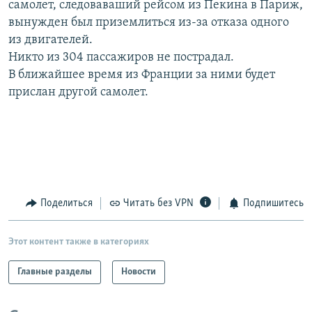
самолет, следоваваший рейсом из Пекина в Париж,
РАСПИСАНИЕ ВЕЩАНИЯ
вынужден был приземлиться из-за отказа одного
ПОДПИШИТЕСЬ НА РАССЫЛКУ
из двигателей.
Никто из 304 пассажиров не пострадал.
В ближайшее время из Франции за ними будет
СОЦИАЛЬНЫЕ СЕТИ
прислан другой самолет.
Все сайты РСЕ/РС
Поделиться
Читать без VPN
Подпишитесь
Этот контент также в категориях
Главные разделы
Новости