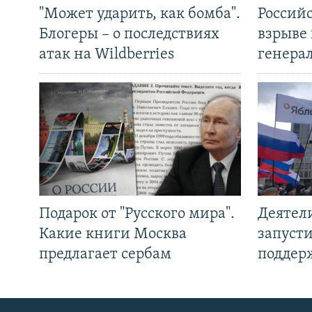
"Может ударить, как бомба".
Россий
Блогеры – о последствиях
взрыве 
атак на Wildberries
генера
Подарок от "Русского мира".
Деятел
Какие книги Москва
запуст
предлагает сербам
поддер