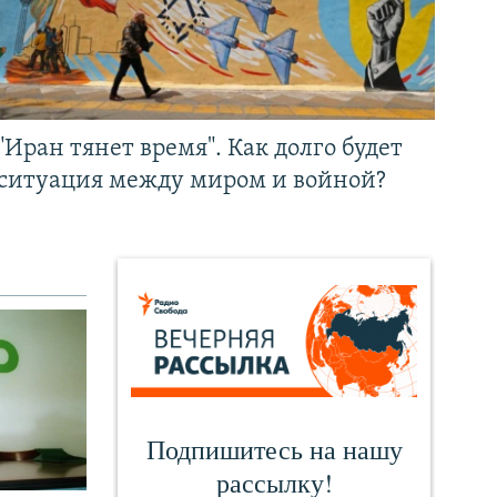
"Иран тянет время". Как долго будет
ситуация между миром и войной?