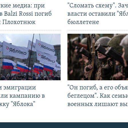
ские медиа: при
"Сломать схему". За
в Balzi Rossi погиб
власти оставили "Ябл
л Плохотнюк
бюллетене
и эмиграции
"Он погиб, а его объ
или кампанию в
беглецом". Как семь
жку "Яблока"
военных лишают вы