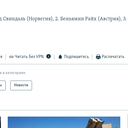
д Свиндаль (Норвегия), 2. Беньямин Райх (Австрия), 
.
ся
Читать без VPN
Подпишитесь
Распечатать
е в категориях
ы
Новости