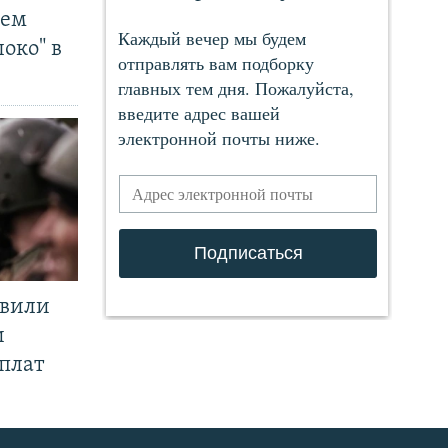
чем
око" в
явили
и
плат