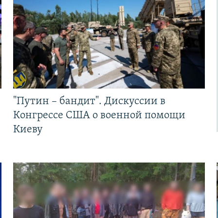
"Путин – бандит". Дискуссии в
Конгрессе США о военной помощи
Киеву