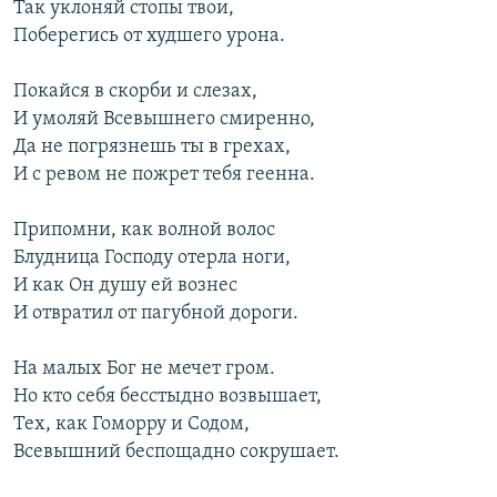
Так уклоняй стопы твои,
Поберегись от худшего урона.
Покайся в скорби и слезах,
И умоляй Всевышнего смиренно,
Да не погрязнешь ты в грехах,
И с ревом не пожрет тебя геенна.
Припомни, как волной волос
Блудница Господу отерла ноги,
И как Он душу ей вознес
И отвратил от пагубной дороги.
На малых Бог не мечет гром.
Но кто себя бесстыдно возвышает,
Тех, как Гоморру и Содом,
Всевышний беспощадно сокрушает.