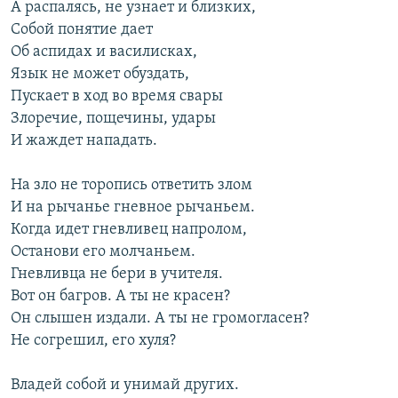
А распалясь, не узнает и близких,
Собой понятие дает
Об аспидах и василисках,
Язык не может обуздать,
Пускает в ход во время свары
Злоречие, пощечины, удары
И жаждет нападать.
На зло не торопись ответить злом
И на рычанье гневное рычаньем.
Когда идет гневливец напролом,
Останови его молчаньем.
Гневливца не бери в учителя.
Вот он багров. А ты не красен?
Он слышен издали. А ты не громогласен?
Не согрешил, его хуля?
Владей собой и унимай других.