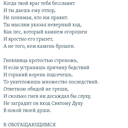
Когда твой враг тебя бесславит
И ты даешь ему отпор,
Не понимая, кто им правит.
Ты мыслям указал неверный ход,
Как пес, который камнем огорошен
И яростно его грызет,
А не того, кем камень брошен.
Гневливца кротостью стреножь,
И если устранишь причину бедствий
И горький корень подсечешь,
То уничтожишь множество последствий.
Ответною обидой не греши,
И сколько гнев ни досаждал бы слуху,
Не заградит он вход Святому Духу
В покой твоей души.
К ОБОГАЩАЮЩИМСЯ