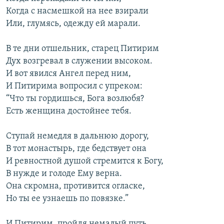
Когда с насмешкой на нее взирали
Или, глумясь, одежду ей марали.
В те дни отшельник, старец Питирим
Дух возгревал в служении высоком.
И вот явился Ангел перед ним,
И Питирима вопросил с упреком:
“Что ты гордишься, Бога возлюбя?
Есть женщина достойнее тебя.
Ступай немедля в дальнюю дорогу,
В тот монастырь, где бедствует она
И ревностной душой стремится к Богу,
В нужде и голоде Ему верна.
Она скромна, противится огласке,
Но ты ее узнаешь по повязке.”
И Питирим, пройдя немалый путь,