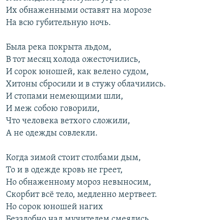
Их обнаженными оставят на морозе
На всю губительную ночь.
Была река покрыта льдом,
В тот месяц холода ожесточились,
И сорок юношей, как велено судом,
Хитоны сбросили и в стужу облачились.
И стопами немеющими шли,
И меж собою говорили,
Что человека ветхого сложили,
А не одежды совлекли.
Когда зимой стоит столбами дым,
То и в одежде кровь не греет,
Но обнаженному мороз невыносим,
Скорбит всё тело, медленно мертвеет.
Но сорок юношей нагих
Беззлобно над мучителем смеялись,