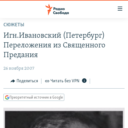
Ссылки
для
упрощенного
СЮЖЕТЫ
ПРОГРАММЫ
доступа
Игн.Ивановский (Петербург)
ПОДКАСТЫ
Вернуться
Переложения из Священного
к
АВТОРСКИЕ ПРОЕКТЫ
Предания
основному
ЦИТАТЫ СВОБОДЫ
содержанию
26 ноября 2007
Вернутся
МНЕНИЯ
к
Поделиться
Читать без VPN
КУЛЬТУРА
главной
навигации
IDEL.РЕАЛИИ
Приоритетный источник в Google
Вернутся
КАВКАЗ.РЕАЛИИ
к
СЕВЕР.РЕАЛИИ
поиску
СИБИРЬ.РЕАЛИИ