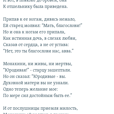
И вот, в повязке до бровей, она
К отшельнику была приведена.
Припав к ее ногам, дивясь немало,
Ей старец молвил: “Мать, благослови!”
Но и она к ногам его припала,
Как истинная дочь, в слезах любви,
Сказав от сердца, а не от устава:
“Нет, это ты благослови нас, авва.”
Монахини, ни живы, ни мертвы,
“Юродивая!” - старцу зашептали.
Но он сказал: “Юродивые - вы.
Духовной матери вы не узнали.
Одно теперь желание мое:
По мере сил достойным быть ее.”
И от послушницы приемля милость,