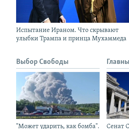
Испытание Ираном. Что скрывают
улыбки Трампа и принца Мухаммеда
Выбор Свободы
Главны
"Может ударить, как бомба".
Сенат 