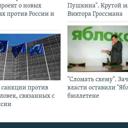
проект о новых
Пушкина". Крутой 
ях против России и
Виктора Гроссмана
"Сломать схему". За
л санкции против
власти оставили "Ябл
ловек, связанных с
бюллетене
ссии