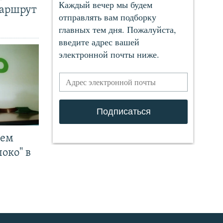
маршрут
чем
око" в