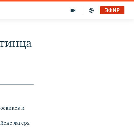
ЭФИР
стинца
боевиков и
йоне лагеря