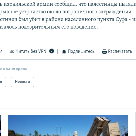
ь израильской армии сообщил, что палестинцы пытал
зрывное устройство около пограничного заграждения.
тинец был убит в районе населенного пункта Суфа - 
азалось подозрительным его поведение.
ся
Читать без VPN
Подпишитесь
Распечатать
е в категориях
ы
Новости