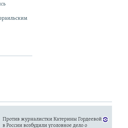
ись
израильским