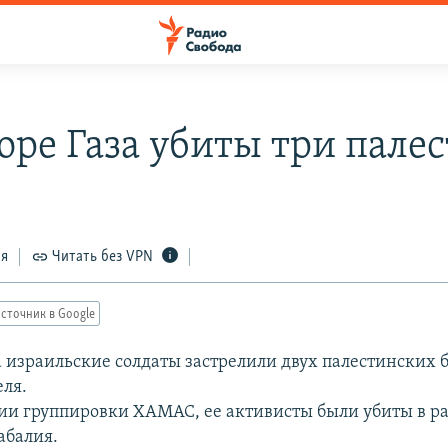
торе Газа убиты три пале
ся
Читать без VPN
сточник в Google
за израильские солдаты застрелили двух палестинских 
ля.
и группировки ХАМАС, ее активисты были убиты в ра
абалия.