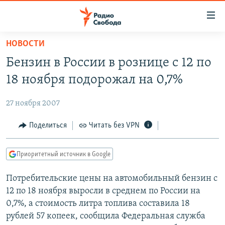
Ссылки
для
упрощенного
НОВОСТИ
ПРОГРАММЫ
доступа
Бензин в России в рознице с 12 по
ПОДКАСТЫ
Вернуться
18 ноября подорожал на 0,7%
к
АВТОРСКИЕ ПРОЕКТЫ
основному
27 ноября 2007
ЦИТАТЫ СВОБОДЫ
содержанию
Вернутся
МНЕНИЯ
Поделиться
Читать без VPN
к
КУЛЬТУРА
главной
Приоритетный источник в Google
навигации
IDEL.РЕАЛИИ
Вернутся
Потребительские цены на автомобильный бензин с
КАВКАЗ.РЕАЛИИ
к
12 по 18 ноября выросли в среднем по России на
СЕВЕР.РЕАЛИИ
поиску
0,7%, а стоимость литра топлива составила 18
рублей 57 копеек, сообщила Федеральная служба
СИБИРЬ.РЕАЛИИ