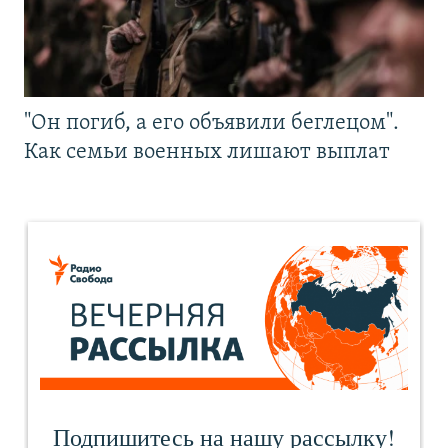
"Он погиб, а его объявили беглецом".
Как семьи военных лишают выплат