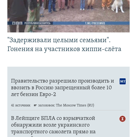
"Задерживали целыми семьями".
Гонения на участников хиппи-слёта