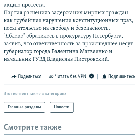
акцию протеста.
РАСПИСАНИЕ ВЕЩАНИЯ
Партия расценила задержания мирных граждан
ПОДПИШИТЕСЬ НА РАССЫЛКУ
как грубейшее нарушение конституционных прав,
посягательство на свободу и безопасность.
СОЦИАЛЬНЫЕ СЕТИ
"Яблоко" обратилось в прокуратуру Петербурга,
заявив, что ответственность за происшедшее несут
губернатор города Валентина Матвеенко и
начальник ГУВД Владислав Пиотровский.
Все сайты РСЕ/РС
Поделиться
Читать без VPN
Подпишитесь
Этот контент также в категориях
Главные разделы
Новости
Смотрите также