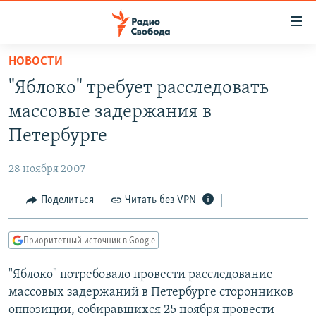
Ссылки
для
упрощенного
НОВОСТИ
ПРОГРАММЫ
доступа
"Яблоко" требует расследовать
ПОДКАСТЫ
Вернуться
массовые задержания в
к
АВТОРСКИЕ ПРОЕКТЫ
Петербурге
основному
ЦИТАТЫ СВОБОДЫ
содержанию
28 ноября 2007
Вернутся
МНЕНИЯ
к
Поделиться
Читать без VPN
КУЛЬТУРА
главной
навигации
IDEL.РЕАЛИИ
Приоритетный источник в Google
Вернутся
КАВКАЗ.РЕАЛИИ
к
"Яблоко" потребовало провести расследование
СЕВЕР.РЕАЛИИ
поиску
массовых задержаний в Петербурге сторонников
СИБИРЬ.РЕАЛИИ
оппозиции, собиравшихся 25 ноября провести