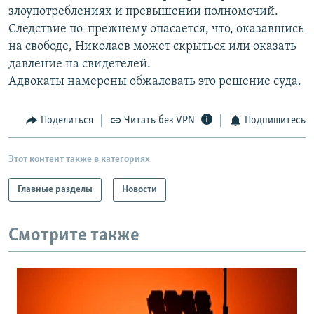
злоупотреблениях и превышении полномочий.
РАСПИСАНИЕ ВЕЩАНИЯ
Следствие по-прежнему опасается, что, оказавшись
ПОДПИШИТЕСЬ НА РАССЫЛКУ
на свободе, Николаев может скрыться или оказать
давление на свидетелей.
СОЦИАЛЬНЫЕ СЕТИ
Адвокаты намерены обжаловать это решение суда.
Поделиться
Читать без VPN
Подпишитесь
Этот контент также в категориях
Все сайты РСЕ/РС
Главные разделы
Новости
Смотрите также