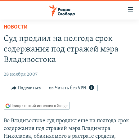
Ссылки
для
упрощенного
НОВОСТИ
ПРОГРАММЫ
доступа
Суд продлил на полгода срок
ПОДКАСТЫ
Вернуться
содержания под стражей мэра
к
АВТОРСКИЕ ПРОЕКТЫ
Владивостока
основному
ЦИТАТЫ СВОБОДЫ
содержанию
28 ноября 2007
Вернутся
МНЕНИЯ
к
Поделиться
Читать без VPN
КУЛЬТУРА
главной
навигации
IDEL.РЕАЛИИ
Приоритетный источник в Google
Вернутся
КАВКАЗ.РЕАЛИИ
к
Во Владивостоке суд продлил еще на полгода срок
СЕВЕР.РЕАЛИИ
поиску
содержания под стражей мэра Владимира
СИБИРЬ.РЕАЛИИ
Николаева, обвиняемого в растрате средств,