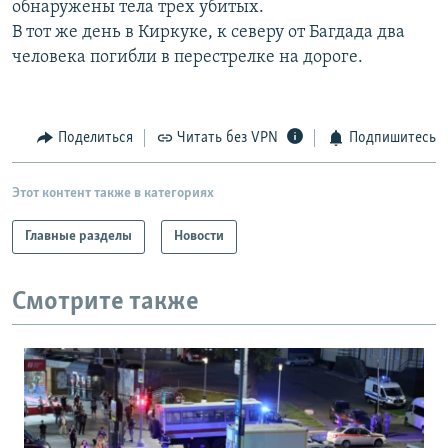
обнаружены тела трех убитых.
РАСПИСАНИЕ ВЕЩАНИЯ
В тот же день в Киркуке, к северу от Багдада два
ПОДПИШИТЕСЬ НА РАССЫЛКУ
человека погибли в перестрелке на дороге.
СОЦИАЛЬНЫЕ СЕТИ
Поделиться
Читать без VPN
Подпишитесь
Этот контент также в категориях
Главные разделы
Новости
Все сайты РСЕ/РС
Смотрите также