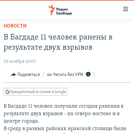
Ссылки
для
упрощенного
НОВОСТИ
ПРОГРАММЫ
доступа
В Багдаде 11 человек ранены в
ПОДКАСТЫ
Вернуться
результате двух взрывов
к
АВТОРСКИЕ ПРОЕКТЫ
основному
29 ноября 2007
ЦИТАТЫ СВОБОДЫ
содержанию
Вернутся
МНЕНИЯ
Поделиться
Читать без VPN
к
КУЛЬТУРА
главной
Приоритетный источник в Google
навигации
IDEL.РЕАЛИИ
Вернутся
В Багдаде 11 человек получили сегодня ранения в
КАВКАЗ.РЕАЛИИ
к
результате двух взрывов - на северо-востоке и в
СЕВЕР.РЕАЛИИ
поиску
центре города.
В среду в разных районах иракской столицы были
СИБИРЬ.РЕАЛИИ