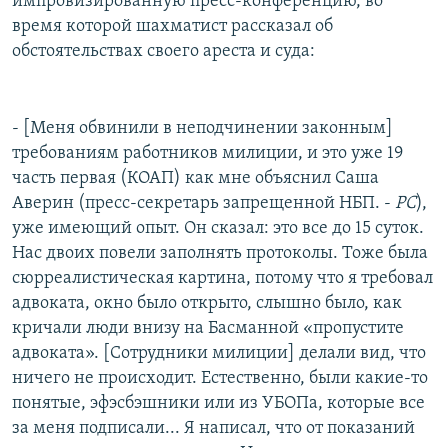
импровизированную пресс-конференцию, во
время которой шахматист рассказал об
обстоятельствах своего ареста и суда:
- [Меня обвинили в неподчинении законным]
требованиям работников милиции, и это уже 19
часть первая (КОАП) как мне объяснил Саша
Аверин (пресс-секретарь запрещенной НБП. -
РС
),
уже имеющий опыт. Он сказал: это все до 15 суток.
Нас двоих повели заполнять протоколы. Тоже была
сюрреалистическая картина, потому что я требовал
адвоката, окно было открыто, слышно было, как
кричали люди внизу на Басманной «пропустите
адвоката». [Сотрудники милиции] делали вид, что
ничего не происходит. Естественно, были какие-то
понятые, эфэсбэшники или из УБОПа, которые все
за меня подписали... Я написал, что от показаний