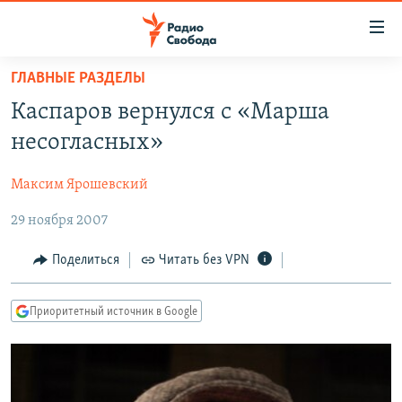
Ссылки
для
упрощенного
ГЛАВНЫЕ РАЗДЕЛЫ
ПРОГРАММЫ
доступа
Каспаров вернулся с «Марша
ПОДКАСТЫ
Вернуться
несогласных»
к
АВТОРСКИЕ ПРОЕКТЫ
основному
Максим Ярошевский
ЦИТАТЫ СВОБОДЫ
содержанию
Вернутся
29 ноября 2007
МНЕНИЯ
к
КУЛЬТУРА
Поделиться
Читать без VPN
главной
навигации
IDEL.РЕАЛИИ
Вернутся
Приоритетный источник в Google
КАВКАЗ.РЕАЛИИ
к
СЕВЕР.РЕАЛИИ
поиску
СИБИРЬ.РЕАЛИИ