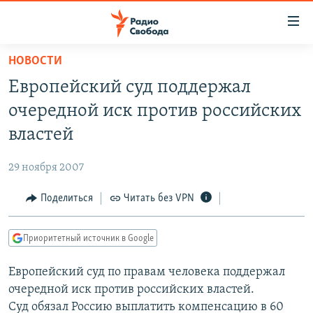
Ссылки
для
упрощенного
НОВОСТИ
ПРОГРАММЫ
доступа
Европейский суд поддержал
ПОДКАСТЫ
Вернуться
очередной иск против российских
к
АВТОРСКИЕ ПРОЕКТЫ
властей
основному
ЦИТАТЫ СВОБОДЫ
содержанию
29 ноября 2007
Вернутся
МНЕНИЯ
к
Поделиться
Читать без VPN
КУЛЬТУРА
главной
навигации
IDEL.РЕАЛИИ
Приоритетный источник в Google
Вернутся
КАВКАЗ.РЕАЛИИ
к
Европейский суд по правам человека поддержал
СЕВЕР.РЕАЛИИ
поиску
очередной иск против российских властей.
СИБИРЬ.РЕАЛИИ
Суд обязал Россию выплатить компенсацию в 60