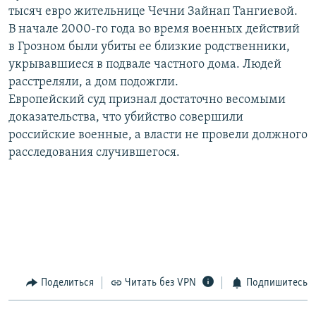
тысяч евро жительнице Чечни Зайнап Тангиевой.
РАСПИСАНИЕ ВЕЩАНИЯ
В начале 2000-го года во время военных действий
ПОДПИШИТЕСЬ НА РАССЫЛКУ
в Грозном были убиты ее близкие родственники,
укрывавшиеся в подвале частного дома. Людей
СОЦИАЛЬНЫЕ СЕТИ
расстреляли, а дом подожгли.
Европейский суд признал достаточно весомыми
доказательства, что убийство совершили
российские военные, а власти не провели должного
расследования случившегося.
Все сайты РСЕ/РС
Поделиться
Читать без VPN
Подпишитесь