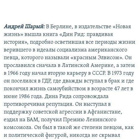
РАСПИСАНИЕ ВЕЩАНИЯ
ПОДПИШИТЕСЬ НА РАССЫЛКУ
Андрей Шарый:
В Берлине, в издательстве «Новая
СОЦИАЛЬНЫЕ СЕТИ
жизнь» вышла книга «Дин Рид: правдивая
история», подробно осветившая все периоды жизни
верившего в идеалы социализма американского
певца, которого называли «красным Элвисом». Он
прославился сначала в Латинской Америке, а затем
в 1966 году начал вторую карьеру в СССР. В 1973 году
Все сайты РСЕ/РС
он поселился в ГДР, где дважды вступал в брак и где
покончил жизнь самоубийством в возрасте 47 лет в
июне 1986 года. Дина Рида сопровождала
противоречивая репутация. Он выступал в
поддержку советской агрессии в Афганистане,
ездил на БАМ, получил Премию Ленинского
комсомола. Он был в такой же степени певцом, как
и политической фигурой, никогда не скрывал