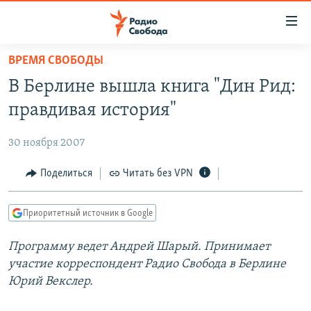
Ссылки
для
упрощенного
ВРЕМЯ СВОБОДЫ
ПРОГРАММЫ
доступа
В Берлине вышла книга "Дин Рид:
ПОДКАСТЫ
Вернуться
правдивая история"
к
АВТОРСКИЕ ПРОЕКТЫ
основному
30 ноября 2007
ЦИТАТЫ СВОБОДЫ
содержанию
Вернутся
МНЕНИЯ
Поделиться
Читать без VPN
к
КУЛЬТУРА
главной
Приоритетный источник в Google
навигации
IDEL.РЕАЛИИ
Вернутся
Программу ведет Андрей Шарый. Принимает
КАВКАЗ.РЕАЛИИ
к
участие корреспондент Радио Свобода в Берлине
СЕВЕР.РЕАЛИИ
поиску
Юрий Векслер.
СИБИРЬ.РЕАЛИИ