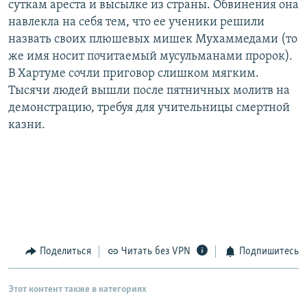
суткам ареста и высылке из страны. Обвинения она
РАСПИСАНИЕ ВЕЩАНИЯ
навлекла на себя тем, что ее ученики решили
ПОДПИШИТЕСЬ НА РАССЫЛКУ
назвать своих плюшевых мишек Мухаммедами (то
же имя носит почитаемый мусульманами пророк).
В Хартуме сочли приговор слишком мягким.
СОЦИАЛЬНЫЕ СЕТИ
Тысячи людей вышли после пятничных молитв на
демонстрацию, требуя для учительницы смертной
казни.
Все сайты РСЕ/РС
Поделиться
Читать без VPN
Подпишитесь
Этот контент также в категориях