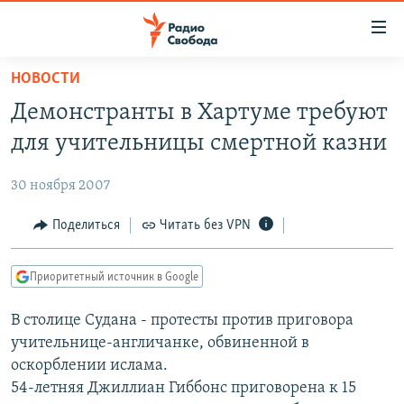
Ссылки
для
упрощенного
НОВОСТИ
ПРОГРАММЫ
доступа
Демонстранты в Хартуме требуют
ПОДКАСТЫ
Вернуться
для учительницы смертной казни
к
АВТОРСКИЕ ПРОЕКТЫ
основному
30 ноября 2007
ЦИТАТЫ СВОБОДЫ
содержанию
Вернутся
МНЕНИЯ
Поделиться
Читать без VPN
к
КУЛЬТУРА
главной
Приоритетный источник в Google
навигации
IDEL.РЕАЛИИ
Вернутся
В столице Судана - протесты против приговора
КАВКАЗ.РЕАЛИИ
к
учительнице-англичанке, обвиненной в
СЕВЕР.РЕАЛИИ
поиску
оскорблении ислама.
54-летняя Джиллиан Гиббонс приговорена к 15
СИБИРЬ.РЕАЛИИ