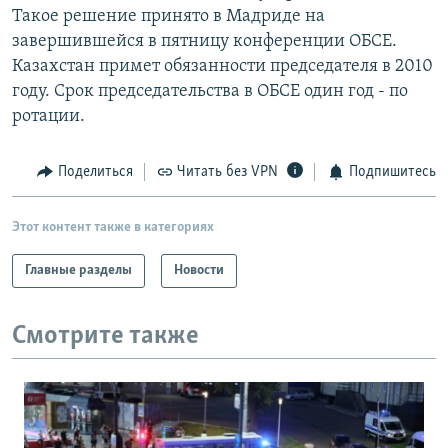
Такое решение принято в Мадриде на
РАСПИСАНИЕ ВЕЩАНИЯ
завершившейся в пятницу конференции ОБСЕ.
ПОДПИШИТЕСЬ НА РАССЫЛКУ
Казахстан примет обязанности председателя в 2010
году. Срок председательства в ОБСЕ один год - по
СОЦИАЛЬНЫЕ СЕТИ
ротации.
Поделиться
Читать без VPN
Подпишитесь
Этот контент также в категориях
Все сайты РСЕ/РС
Главные разделы
Новости
Смотрите также