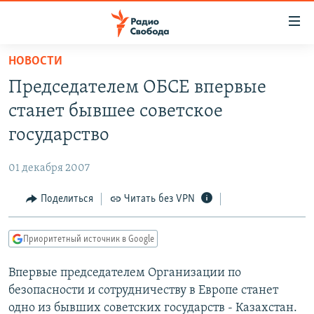
Ссылки
для
упрощенного
НОВОСТИ
ПРОГРАММЫ
доступа
Председателем ОБСЕ впервые
ПОДКАСТЫ
Вернуться
станет бывшее советское
к
АВТОРСКИЕ ПРОЕКТЫ
государство
основному
ЦИТАТЫ СВОБОДЫ
содержанию
01 декабря 2007
Вернутся
МНЕНИЯ
к
Поделиться
Читать без VPN
КУЛЬТУРА
главной
навигации
IDEL.РЕАЛИИ
Приоритетный источник в Google
Вернутся
КАВКАЗ.РЕАЛИИ
к
Впервые председателем Организации по
СЕВЕР.РЕАЛИИ
поиску
безопасности и сотрудничеству в Европе станет
СИБИРЬ.РЕАЛИИ
одно из бывших советских государств - Казахстан.