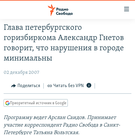
Ссылки
для
упрощенного
Глава петербургского
ПРОГРАММЫ
доступа
горизбиркома Александр Гнетов
ПОДКАСТЫ
Вернуться
говорит, что нарушения в городе
к
АВТОРСКИЕ ПРОЕКТЫ
минимальны
основному
ЦИТАТЫ СВОБОДЫ
содержанию
02 декабря 2007
Вернутся
МНЕНИЯ
к
Поделиться
Читать без VPN
КУЛЬТУРА
главной
навигации
IDEL.РЕАЛИИ
Приоритетный источник в Google
Вернутся
КАВКАЗ.РЕАЛИИ
к
Программу ведет Арслан Саидов. Принимает
СЕВЕР.РЕАЛИИ
поиску
участие корреспондент Радио Свобода в Санкт-
СИБИРЬ.РЕАЛИИ
Петербурге Татьяна Вольтская.