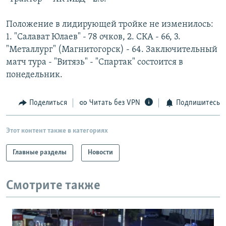
РАСПИСАНИЕ ВЕЩАНИЯ
Положение в лидирующей тройке не изменилось:
ПОДПИШИТЕСЬ НА РАССЫЛКУ
1. "Салават Юлаев" - 78 очков, 2. СКА - 66, 3.
"Металлург" (Магнитогорск) - 64. Заключительный
СОЦИАЛЬНЫЕ СЕТИ
матч тура - "Витязь" - "Спартак" состоится в
понедельник.
Поделиться
Читать без VPN
Подпишитесь
Все сайты РСЕ/РС
Этот контент также в категориях
Главные разделы
Новости
Смотрите также