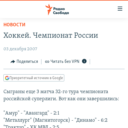
Ссылки
для
упрощенного
НОВОСТИ
ПРОГРАММЫ
доступа
Хоккей. Чемпионат России
ПОДКАСТЫ
Вернуться
к
03 декабря 2007
АВТОРСКИЕ ПРОЕКТЫ
основному
ЦИТАТЫ СВОБОДЫ
Поделиться
Читать без VPN
содержанию
Вернутся
МНЕНИЯ
к
Приоритетный источник в Google
КУЛЬТУРА
главной
Сыграны еще 3 матча 32-го тура чемпионата
навигации
IDEL.РЕАЛИИ
российской суперлиги. Вот как они завершились:
Вернутся
КАВКАЗ.РЕАЛИИ
к
СЕВЕР.РЕАЛИИ
"Амур" - "Авангард" - 2:1
поиску
"Металлург" (Магнитогорск) - "Динамо" - 6:2
СИБИРЬ.РЕАЛИИ
"Трактор" - ХК МВД - 2:5.