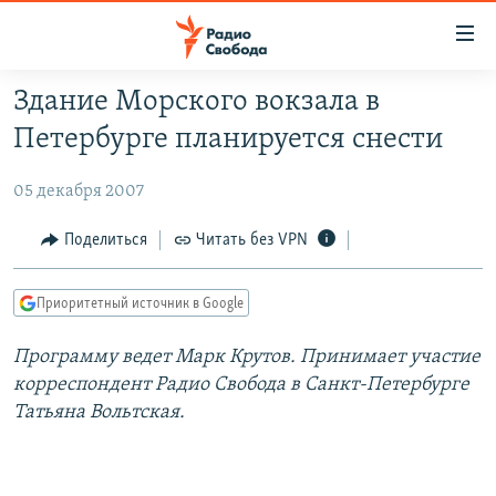
Ссылки
для
упрощенного
Здание Морского вокзала в
ПРОГРАММЫ
доступа
Петербурге планируется снести
ПОДКАСТЫ
Вернуться
к
05 декабря 2007
АВТОРСКИЕ ПРОЕКТЫ
основному
ЦИТАТЫ СВОБОДЫ
Поделиться
Читать без VPN
содержанию
Вернутся
МНЕНИЯ
к
Приоритетный источник в Google
КУЛЬТУРА
главной
Программу ведет Марк Крутов. Принимает участие
навигации
IDEL.РЕАЛИИ
корреспондент Радио Свобода в Санкт-Петербурге
Вернутся
КАВКАЗ.РЕАЛИИ
Татьяна Вольтская.
к
СЕВЕР.РЕАЛИИ
поиску
СИБИРЬ.РЕАЛИИ