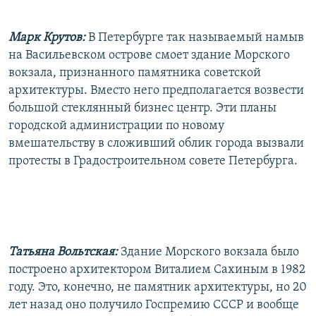
РАСПИСАНИЕ ВЕЩАНИЯ
Марк Крутов:
В Петербурге так называемый намыв
ПОДПИШИТЕСЬ НА РАССЫЛКУ
на Васильевском острове смоет здание Морского
вокзала, признанного памятника советской
СОЦИАЛЬНЫЕ СЕТИ
архитектуры. Вместо него предполагается возвести
большой стеклянный бизнес центр. Эти планы
городской администрации по новому
вмешательству в сложивший облик города вызвали
протесты в Градостроительном совете Петербурга.
Все сайты РСЕ/РС
Татьяна Вольтская:
Здание Морского вокзала было
построено архитектором Виталием Сахиным в 1982
году. Это, конечно, не памятник архитектуры, но 20
лет назад оно получило Госпремию СССР и вообще