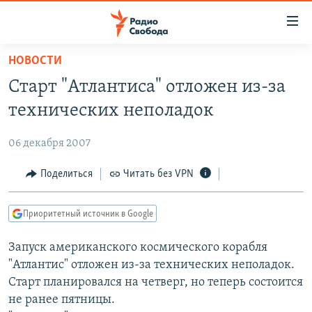
Ссылки
для
упрощенного
НОВОСТИ
ПРОГРАММЫ
доступа
Старт "Атлантиса" отложен из-за
ПОДКАСТЫ
Вернуться
технических неполадок
к
АВТОРСКИЕ ПРОЕКТЫ
основному
06 декабря 2007
ЦИТАТЫ СВОБОДЫ
содержанию
Вернутся
МНЕНИЯ
Поделиться
Читать без VPN
к
КУЛЬТУРА
главной
Приоритетный источник в Google
навигации
IDEL.РЕАЛИИ
Вернутся
Запуск американского космического корабля
КАВКАЗ.РЕАЛИИ
к
"Атлантис" отложен из-за технических неполадок.
СЕВЕР.РЕАЛИИ
поиску
Старт планировался на четверг, но теперь состоится
не ранее пятницы.
СИБИРЬ.РЕАЛИИ