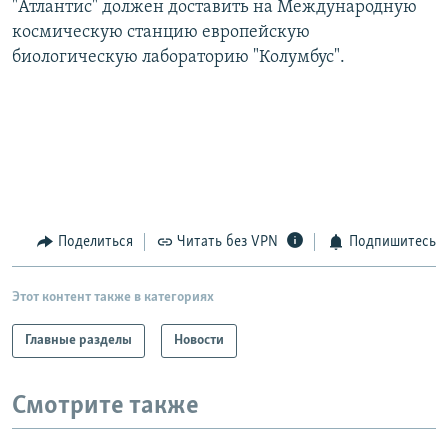
"Атлантис" должен доставить на Международную
РАСПИСАНИЕ ВЕЩАНИЯ
космическую станцию европейскую
ПОДПИШИТЕСЬ НА РАССЫЛКУ
биологическую лабораторию "Колумбус".
СОЦИАЛЬНЫЕ СЕТИ
Поделиться
Читать без VPN
Подпишитесь
Все сайты РСЕ/РС
Этот контент также в категориях
Главные разделы
Новости
Смотрите также