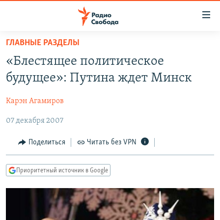
Ссылки
для
упрощенного
ГЛАВНЫЕ РАЗДЕЛЫ
ПРОГРАММЫ
доступа
«Блестящее политическое
ПОДКАСТЫ
Вернуться
будущее»: Путина ждет Минск
к
АВТОРСКИЕ ПРОЕКТЫ
основному
Карэн Агамиров
ЦИТАТЫ СВОБОДЫ
содержанию
Вернутся
07 декабря 2007
МНЕНИЯ
к
КУЛЬТУРА
Поделиться
Читать без VPN
главной
навигации
IDEL.РЕАЛИИ
Вернутся
Приоритетный источник в Google
КАВКАЗ.РЕАЛИИ
к
СЕВЕР.РЕАЛИИ
поиску
СИБИРЬ.РЕАЛИИ