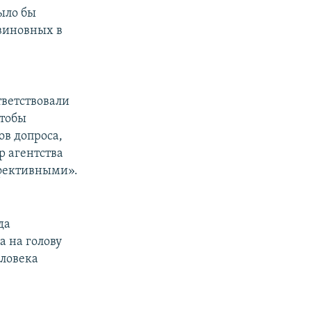
ыло бы
 виновных в
тветствовали
чтобы
ов допроса,
 агентства
ффективными».
да
а на голову
еловека