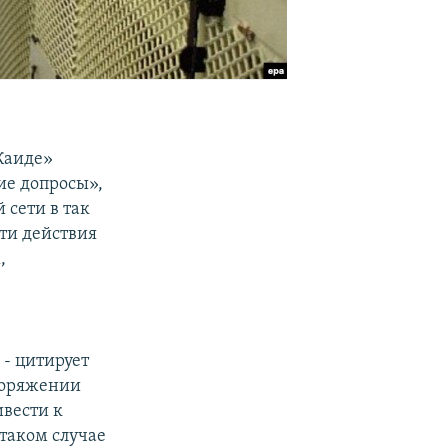
Каиде»
ие допросы»,
сети в так
ти действия
,
 - цитирует
поряжении
ивести к
таком случае