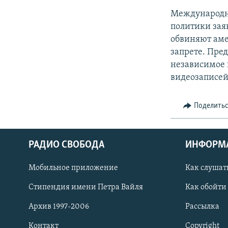
Международн
политики зая
обвиняют аме
запрете. Пре
независимое 
видеозаписей
Поделить
РАДИО СВОБОДА
ИНФОРМ
Мобильное приложение
Как слушат
СОЦИАЛЬНЫЕ СЕТИ
Стипендия имени Петра Вайля
Как обойти
Архив 1997-2006
Рассылка
Контакт
Copyright