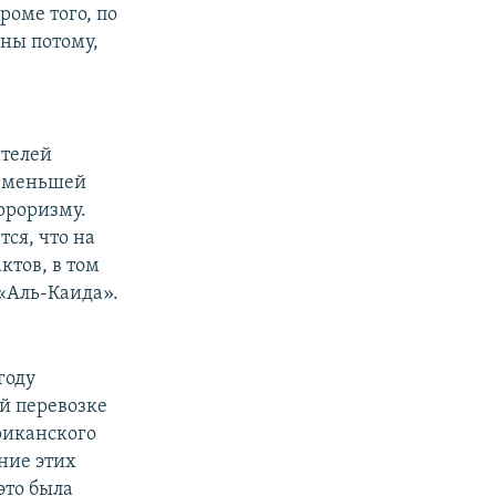
роме того, по
ны потому,
ителей
о меньшей
рроризму.
ся, что на
ктов, в том
«Аль-Каида».
году
й перевозке
риканского
ние этих
это была