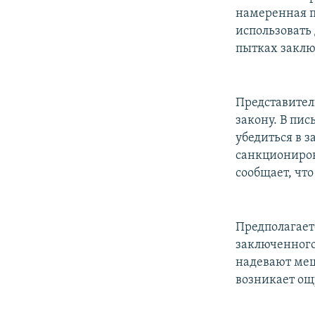
намеренная п
использовать
пытках закл
Представител
закону. В пис
убедиться в 
санкциониро
сообщает, чт
Предполагаетс
заключенного 
надевают мешо
возникает ощ