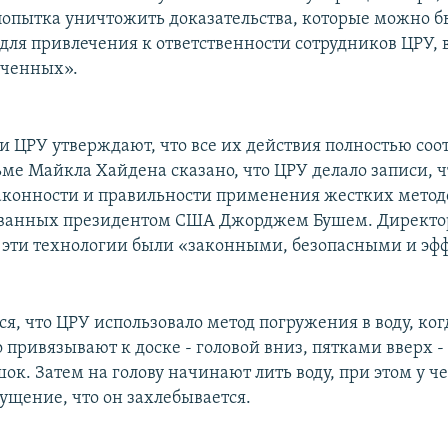
опытка уничтожить доказательства, которые можно б
 для привлечения к ответственности сотрудников ЦРУ,
юченных».
и ЦРУ утверждают, что все их действия полностью соо
ьме Майкла Хайдена сказано, что ЦРУ делало записи, 
законности и правильности применения жестких метод
ванных президентом США Джорджем Бушем. Директор
о эти технологии были «законными, безопасными и э
я, что ЦРУ использовало метод погружения в воду, ког
привязывают к доске - головой вниз, пятками вверх - 
к. Затем на голову начинают лить воду, при этом у ч
ущение, что он захлебывается.