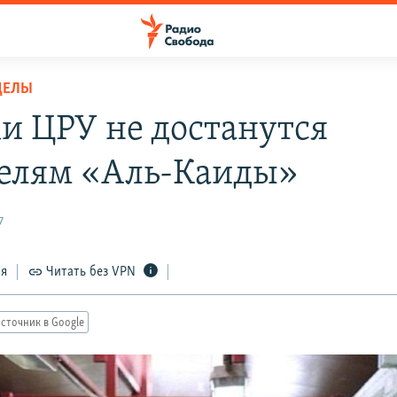
ДЕЛЫ
и ЦРУ не достанутся
елям «Аль-Каиды»
7
ся
Читать без VPN
сточник в Google