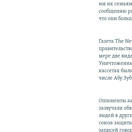
им их семьям 
сообщению ра
что они больш
Газета The N
правительств
мере две вид
Уничтоженные
кассетах был
числе Абу Зу
Оппоненты ам
зазвучали об
людей в друг
союза защиты
записей гово