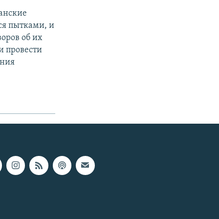
анские
ся пытками, и
оров об их
и провести
ения