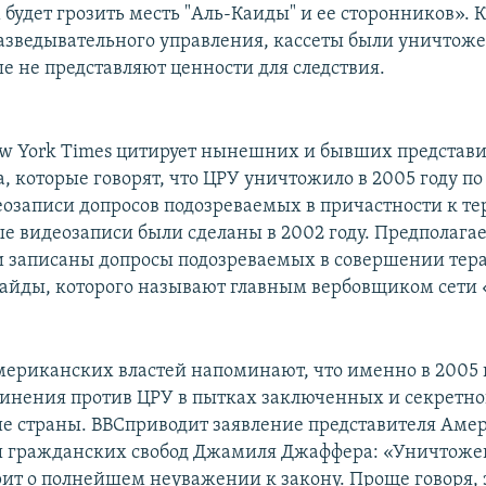
будет грозить месть "Аль-Каиды" и ее сторонников». К
зведывательного управления, кассеты были уничтоже
е не представляют ценности для следствия.
ew York Times цитирует нынешних и бывших представ
а, которые говорят, что ЦРУ уничтожило в 2005 году п
еозаписи допросов подозреваемых в причастности к те
 видеозаписи были сделаны в 2002 году. Предполагает
и записаны допросы подозреваемых в совершении тера
байды, которого называют главным вербовщиком сети 
ериканских властей напоминают, что именно в 2005 
винения против ЦРУ в пытках заключенных и секретно
ие страны. BBCприводит заявление представителя Аме
 гражданских свобод Джамиля Джаффера: «Уничтоже
рит о полнейшем неуважении к закону. Проще говоря, 