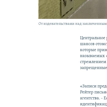
От издевательствами над заключенными
Центральное 
шансов отомс
которые прим
называемых «
стремлением 
запрещенные
«Записи предс
Рейтер письм
агентства. - 
идентификаци