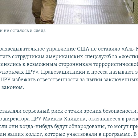
 не осталось и следа
разведывательное управление США не оставило «Аль-
тить сотрудникам американских спецслужб за «жестк
енялись к возможным сторонникам террористической 
тюрьмах ЦРУ». Правозащитники и пресса называют э
ЦРУ избежать ответственности за пытки заключенных
 законом.
тавляли серьезный риск с точки зрения безопасности,
о директора ЦРУ Майкла Хайдена, оказавшееся в рас
Если они когда-нибудь будут обнародованы, то могут пр
и ваших коллег, которые участвовали в программе. В 