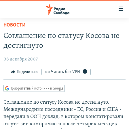
Ссылки
для
упрощенного
НОВОСТИ
ПРОГРАММЫ
доступа
Соглашение по статусу Косова не
ПОДКАСТЫ
Вернуться
достигнуто
к
АВТОРСКИЕ ПРОЕКТЫ
основному
08 декабря 2007
ЦИТАТЫ СВОБОДЫ
содержанию
Вернутся
МНЕНИЯ
Поделиться
Читать без VPN
к
КУЛЬТУРА
главной
Приоритетный источник в Google
навигации
IDEL.РЕАЛИИ
Вернутся
Соглашение по статусу Косова не достигнуто.
КАВКАЗ.РЕАЛИИ
к
Международные посредники - ЕС, Россия и США -
СЕВЕР.РЕАЛИИ
поиску
передали в ООН доклад, в котором констатировали
отсутствие компромисса после четырех месяцев
СИБИРЬ.РЕАЛИИ