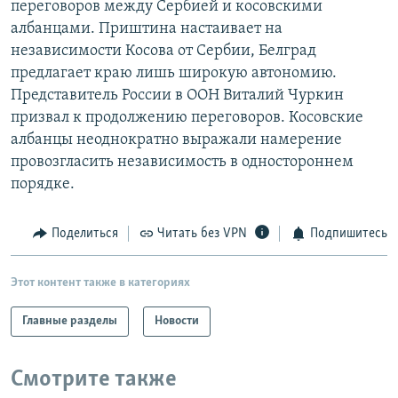
переговоров между Сербией и косовскими
РАСПИСАНИЕ ВЕЩАНИЯ
албанцами. Приштина настаивает на
ПОДПИШИТЕСЬ НА РАССЫЛКУ
независимости Косова от Сербии, Белград
предлагает краю лишь широкую автономию.
Представитель России в ООН Виталий Чуркин
СОЦИАЛЬНЫЕ СЕТИ
призвал к продолжению переговоров. Косовские
албанцы неоднократно выражали намерение
провозгласить независимость в одностороннем
порядке.
Все сайты РСЕ/РС
Поделиться
Читать без VPN
Подпишитесь
Этот контент также в категориях
Главные разделы
Новости
Смотрите также