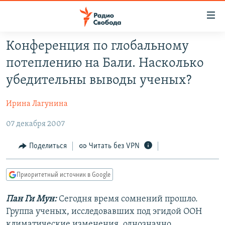
Ссылки
для
упрощенного
Конференция по глобальному
ПРОГРАММЫ
доступа
потеплению на Бали. Насколько
ПОДКАСТЫ
Вернуться
убедительны выводы ученых?
к
АВТОРСКИЕ ПРОЕКТЫ
основному
Ирина Лагунина
ЦИТАТЫ СВОБОДЫ
содержанию
Вернутся
07 декабря 2007
МНЕНИЯ
к
КУЛЬТУРА
Поделиться
Читать без VPN
главной
навигации
IDEL.РЕАЛИИ
Вернутся
Приоритетный источник в Google
КАВКАЗ.РЕАЛИИ
к
СЕВЕР.РЕАЛИИ
Пан Ги Мун:
Сегодня время сомнений прошло.
поиску
Группа ученых, исследовавших под эгидой ООН
СИБИРЬ.РЕАЛИИ
климатические изменения, однозначно