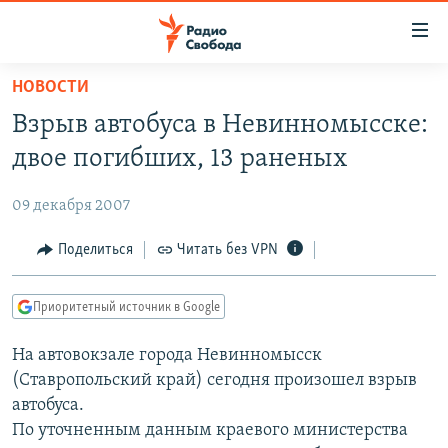
Ссылки
для
упрощенного
НОВОСТИ
ПРОГРАММЫ
доступа
Взрыв автобуса в Невинномысске:
ПОДКАСТЫ
Вернуться
двое погибших, 13 раненых
к
АВТОРСКИЕ ПРОЕКТЫ
основному
09 декабря 2007
ЦИТАТЫ СВОБОДЫ
содержанию
Вернутся
МНЕНИЯ
Поделиться
Читать без VPN
к
КУЛЬТУРА
главной
Приоритетный источник в Google
навигации
IDEL.РЕАЛИИ
Вернутся
На автовокзале города Невинномысск
КАВКАЗ.РЕАЛИИ
к
(Ставропольский край) сегодня произошел взрыв
СЕВЕР.РЕАЛИИ
поиску
автобуса.
По уточненным данным краевого министерства
СИБИРЬ.РЕАЛИИ