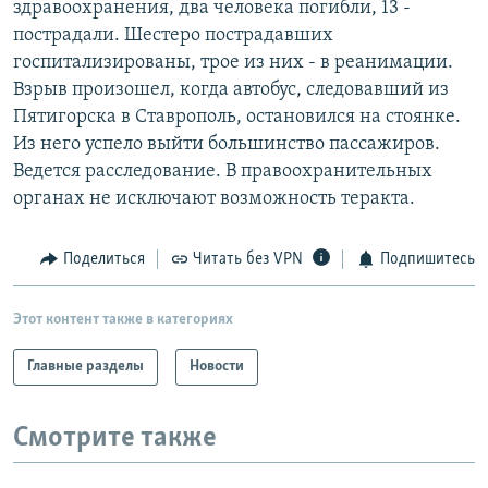
здравоохранения, два человека погибли, 13 -
РАСПИСАНИЕ ВЕЩАНИЯ
пострадали. Шестеро пострадавших
ПОДПИШИТЕСЬ НА РАССЫЛКУ
госпитализированы, трое из них - в реанимации.
Взрыв произошел, когда автобус, следовавший из
Пятигорска в Ставрополь, остановился на стоянке.
СОЦИАЛЬНЫЕ СЕТИ
Из него успело выйти большинство пассажиров.
Ведется расследование. В правоохранительных
органах не исключают возможность теракта.
Поделиться
Читать без VPN
Подпишитесь
Все сайты РСЕ/РС
Этот контент также в категориях
Главные разделы
Новости
Смотрите также