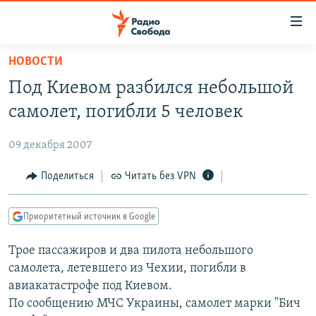
Ссылки
для
упрощенного
НОВОСТИ
ПРОГРАММЫ
доступа
Под Киевом разбился небольшой
ПОДКАСТЫ
Вернуться
самолет, погибли 5 человек
к
АВТОРСКИЕ ПРОЕКТЫ
основному
09 декабря 2007
ЦИТАТЫ СВОБОДЫ
содержанию
Вернутся
МНЕНИЯ
Поделиться
Читать без VPN
к
КУЛЬТУРА
главной
Приоритетный источник в Google
навигации
IDEL.РЕАЛИИ
Вернутся
Трое пассажиров и два пилота небольшого
КАВКАЗ.РЕАЛИИ
к
самолета, летевшего из Чехии, погибли в
СЕВЕР.РЕАЛИИ
поиску
авиакатастрофе под Киевом.
По сообщению МЧС Украины, самолет марки "Бич
СИБИРЬ.РЕАЛИИ