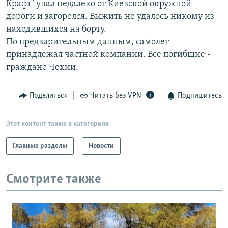
Крафт" упал недалеко от Киевской окружной
РАСПИСАНИЕ ВЕЩАНИЯ
дороги и загорелся. Выжить не удалось никому из
ПОДПИШИТЕСЬ НА РАССЫЛКУ
находившихся на борту.
По предварительным данным, самолет
принадлежал частной компании. Все погибшие -
СОЦИАЛЬНЫЕ СЕТИ
граждане Чехии.
Поделиться
Читать без VPN
Подпишитесь
Все сайты РСЕ/РС
Этот контент также в категориях
Главные разделы
Новости
Смотрите также