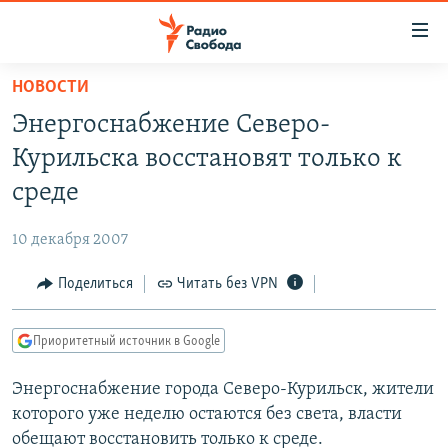
Ссылки
для
упрощенного
НОВОСТИ
ПРОГРАММЫ
доступа
Энергоснабжение Северо-
ПОДКАСТЫ
Вернуться
Курильска восстановят только к
к
АВТОРСКИЕ ПРОЕКТЫ
среде
основному
ЦИТАТЫ СВОБОДЫ
содержанию
10 декабря 2007
Вернутся
МНЕНИЯ
к
Поделиться
Читать без VPN
КУЛЬТУРА
главной
навигации
IDEL.РЕАЛИИ
Приоритетный источник в Google
Вернутся
КАВКАЗ.РЕАЛИИ
к
Энергоснабжение города Северо-Курильск, жители
СЕВЕР.РЕАЛИИ
поиску
которого уже неделю остаются без света, власти
СИБИРЬ.РЕАЛИИ
обещают восстановить только к среде.