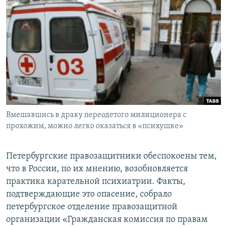
РАСПИСАНИЕ ВЕЩАНИЯ
ПОДПИШИТЕСЬ НА РАССЫЛКУ
СОЦИАЛЬНЫЕ СЕТИ
Вмешавшись в драку переодетого милиционера с
Все сайты РСЕ/РС
прохожим, можно легко оказаться в «психушке»
Петербургские правозащитники обеспокоены тем,
что в России, по их мнению, возобновляется
практика карательной психиатрии. Факты,
подтверждающие это опасение, собрало
петербургское отделение правозащитной
организации «Гражданская комиссия по правам