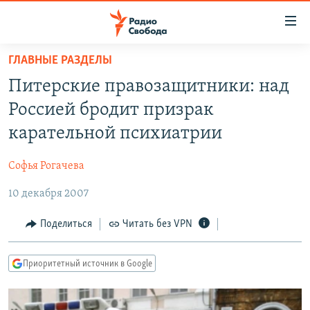
Ссылки
для
упрощенного
ГЛАВНЫЕ РАЗДЕЛЫ
ПРОГРАММЫ
доступа
Питерские правозащитники: над
ПОДКАСТЫ
Вернуться
Россией бродит призрак
к
АВТОРСКИЕ ПРОЕКТЫ
карательной психиатрии
основному
ЦИТАТЫ СВОБОДЫ
содержанию
Софья Рогачева
Вернутся
МНЕНИЯ
к
10 декабря 2007
КУЛЬТУРА
главной
навигации
IDEL.РЕАЛИИ
Поделиться
Читать без VPN
Вернутся
КАВКАЗ.РЕАЛИИ
к
Приоритетный источник в Google
СЕВЕР.РЕАЛИИ
поиску
СИБИРЬ.РЕАЛИИ