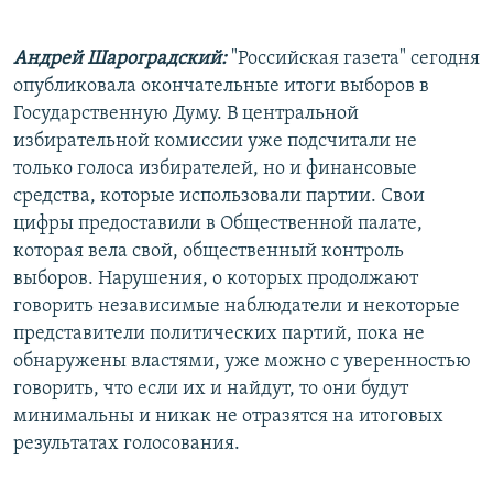
РАСПИСАНИЕ ВЕЩАНИЯ
Андрей Шароградский:
"Российская газета" сегодня
ПОДПИШИТЕСЬ НА РАССЫЛКУ
опубликовала окончательные итоги выборов в
Государственную Думу. В центральной
СОЦИАЛЬНЫЕ СЕТИ
избирательной комиссии уже подсчитали не
только голоса избирателей, но и финансовые
средства, которые использовали партии. Свои
цифры предоставили в Общественной палате,
которая вела свой, общественный контроль
Все сайты РСЕ/РС
выборов. Нарушения, о которых продолжают
говорить независимые наблюдатели и некоторые
представители политических партий, пока не
обнаружены властями, уже можно с уверенностью
говорить, что если их и найдут, то они будут
минимальны и никак не отразятся на итоговых
результатах голосования.