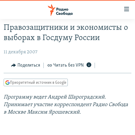
Ссылки
для
упрощенного
Правозащитники и экономисты о
ПРОГРАММЫ
доступа
выборах в Госдуму России
ПОДКАСТЫ
Вернуться
к
11 декабря 2007
АВТОРСКИЕ ПРОЕКТЫ
основному
ЦИТАТЫ СВОБОДЫ
Поделиться
Читать без VPN
содержанию
Вернутся
МНЕНИЯ
к
Приоритетный источник в Google
КУЛЬТУРА
главной
Программу ведет Андрей Шароградский.
навигации
IDEL.РЕАЛИИ
Принимает участие корреспондент Радио Свобода
Вернутся
КАВКАЗ.РЕАЛИИ
в Москве Максим Ярошевский.
к
СЕВЕР.РЕАЛИИ
поиску
СИБИРЬ.РЕАЛИИ