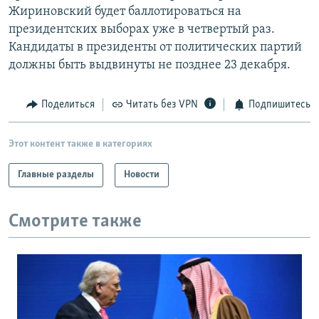
Жириновский будет баллотироваться на
РАСПИСАНИЕ ВЕЩАНИЯ
президентских выборах уже в четвертый раз.
ПОДПИШИТЕСЬ НА РАССЫЛКУ
Кандидаты в президенты от политических партий
должны быть выдвинуты не позднее 23 декабря.
СОЦИАЛЬНЫЕ СЕТИ
Поделиться
Читать без VPN
Подпишитесь
Этот контент также в категориях
Все сайты РСЕ/РС
Главные разделы
Новости
Смотрите также