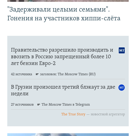
"Задерживали целыми семьями".
Гонения на участников хиппи-слёта