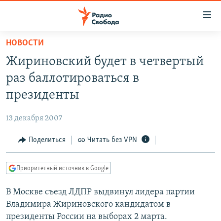
Ссылки
для
упрощенного
НОВОСТИ
ПРОГРАММЫ
доступа
Жириновский будет в четвертый
ПОДКАСТЫ
Вернуться
раз баллотироваться в
к
АВТОРСКИЕ ПРОЕКТЫ
президенты
основному
ЦИТАТЫ СВОБОДЫ
содержанию
13 декабря 2007
Вернутся
МНЕНИЯ
к
Поделиться
Читать без VPN
КУЛЬТУРА
главной
навигации
IDEL.РЕАЛИИ
Приоритетный источник в Google
Вернутся
КАВКАЗ.РЕАЛИИ
к
В Москве съезд ЛДПР выдвинул лидера партии
СЕВЕР.РЕАЛИИ
поиску
Владимира Жириновского кандидатом в
СИБИРЬ.РЕАЛИИ
президенты России на выборах 2 марта.