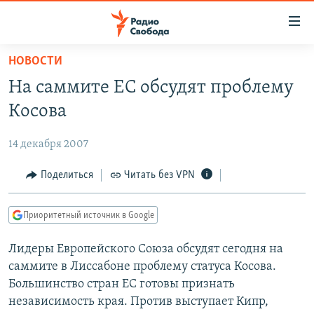
Ссылки
для
упрощенного
НОВОСТИ
ПРОГРАММЫ
доступа
На саммите ЕС обсудят проблему
ПОДКАСТЫ
Вернуться
Косова
к
АВТОРСКИЕ ПРОЕКТЫ
основному
14 декабря 2007
ЦИТАТЫ СВОБОДЫ
содержанию
Вернутся
МНЕНИЯ
Поделиться
Читать без VPN
к
КУЛЬТУРА
главной
Приоритетный источник в Google
навигации
IDEL.РЕАЛИИ
Вернутся
Лидеры Европейского Союза обсудят сегодня на
КАВКАЗ.РЕАЛИИ
к
саммите в Лиссабоне проблему статуса Косова.
СЕВЕР.РЕАЛИИ
поиску
Большинство стран ЕС готовы признать
независимость края. Против выступает Кипр,
СИБИРЬ.РЕАЛИИ