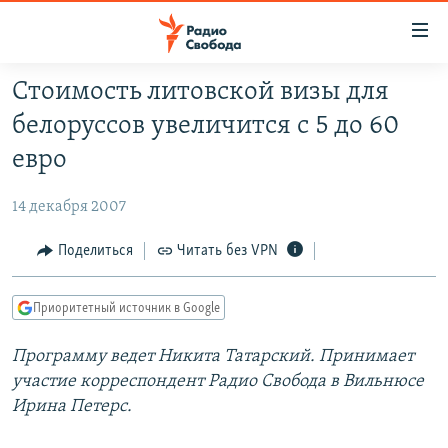
Ссылки
для
упрощенного
Стоимость литовской визы для
ПРОГРАММЫ
доступа
белоруссов увеличится с 5 до 60
ПОДКАСТЫ
Вернуться
евро
к
АВТОРСКИЕ ПРОЕКТЫ
основному
14 декабря 2007
ЦИТАТЫ СВОБОДЫ
содержанию
Вернутся
МНЕНИЯ
Поделиться
Читать без VPN
к
КУЛЬТУРА
главной
Приоритетный источник в Google
навигации
IDEL.РЕАЛИИ
Вернутся
Программу ведет Никита Татарский. Принимает
КАВКАЗ.РЕАЛИИ
к
участие корреспондент Радио Свобода в Вильнюсе
СЕВЕР.РЕАЛИИ
поиску
Ирина Петерс.
СИБИРЬ.РЕАЛИИ