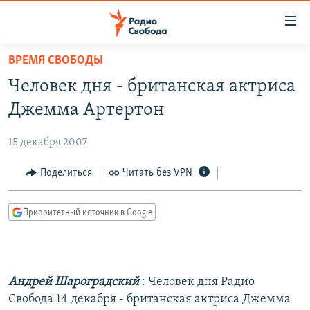
Ссылки
для
упрощенного
ВРЕМЯ СВОБОДЫ
ПРОГРАММЫ
доступа
Человек дня - британская актриса
ПОДКАСТЫ
Вернуться
Джемма Артертон
к
АВТОРСКИЕ ПРОЕКТЫ
основному
15 декабря 2007
ЦИТАТЫ СВОБОДЫ
содержанию
Вернутся
МНЕНИЯ
Поделиться
Читать без VPN
к
КУЛЬТУРА
главной
Приоритетный источник в Google
навигации
IDEL.РЕАЛИИ
Вернутся
КАВКАЗ.РЕАЛИИ
к
СЕВЕР.РЕАЛИИ
поиску
Андрей Шароградский
: Человек дня Радио
СИБИРЬ.РЕАЛИИ
Свобода 14 декабря - британская актриса Джемма