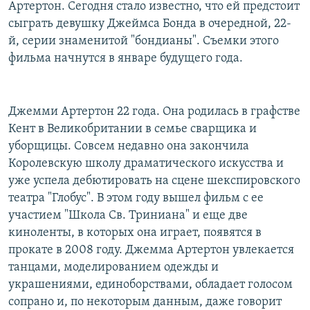
Артертон. Сегодня стало известно, что ей предстоит
РАСПИСАНИЕ ВЕЩАНИЯ
сыграть девушку Джеймса Бонда в очередной, 22-
ПОДПИШИТЕСЬ НА РАССЫЛКУ
й, серии знаменитой "бондианы". Съемки этого
фильма начнутся в январе будущего года.
СОЦИАЛЬНЫЕ СЕТИ
Джемми Артертон 22 года. Она родилась в графстве
Кент в Великобритании в семье сварщика и
уборщицы. Совсем недавно она закончила
Королевскую школу драматического искусства и
Все сайты РСЕ/РС
уже успела дебютировать на сцене шекспировского
театра "Глобус". В этом году вышел фильм с ее
участием "Школа Св. Триниана" и еще две
киноленты, в которых она играет, появятся в
прокате в 2008 году. Джемма Артертон увлекается
танцами, моделированием одежды и
украшениями, единоборствами, обладает голосом
сопрано и, по некоторым данным, даже говорит