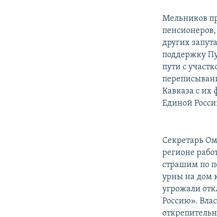
Мельников пр
пенсионеров,
других запут
поддержку Пу
пути с участ
переписывани
Кавказа с их
Единой России
Секретарь Омс
регионе рабо
страшим по п
урны на дом 
угрожали откл
Россию». Вла
открепительн