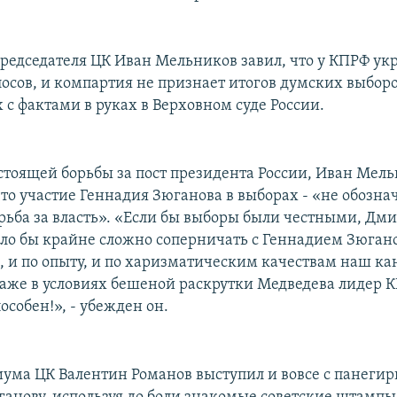
редседателя ЦК Иван Мельников завил, что у КПРФ укр
осов, и компартия не признает итогов думских выборо
 с фактами в руках в Верховном суде России.
дстоящей борьбы за пост президента России, Иван Мел
что участие Геннадия Зюганова в выборах - «не обозна
орьба за власть». «Если бы выборы были честными, Дм
ло бы крайне сложно соперничать с Геннадием Зюган
, и по опыту, и по харизматическим качествам наш ка
даже в условиях бешеной раскрутки Медведева лидер 
собен!», - убежден он.
ума ЦК Валентин Романов выступил и вовсе с панеги