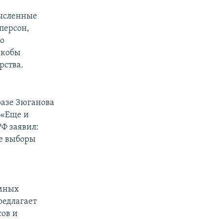
мысленные
 персон,
го
якобы
рства.
разе Зюганова
 «Еще и
РФ заявил:
ие выборы
ммных
редлагает
сов и