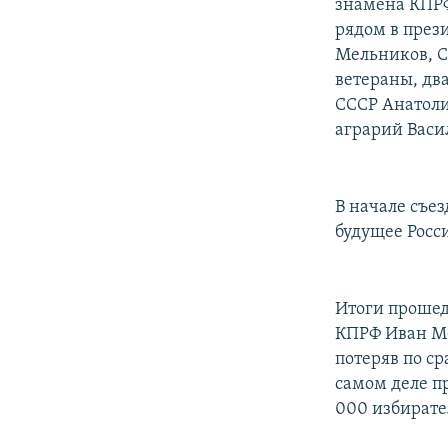
знамена КПРФ
рядом в през
Мельников, С
ветераны, дв
СССР Анатоли
аграрий Васи
В начале съе
будущее Росс
Итоги прошед
КПРФ Иван Ме
потеряв по с
самом деле п
000 избирате