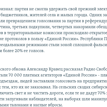
изнал: партия не смогла удержать свой прежний элект
 бюджетников, жителей села и малых города. Одних за
али превращением голосования за партии в референду
тина, третьих подкупили, четвертых накормили обе
ков в территориальные комиссии происходило открыто
е протоколов в пользу «Единой России». Республики 
 феодальными режимами стали зоной сплошной фальси
 более 20% ее голосов.
кого обкома Александр Кравец рассказал Радио Свобод
тали 70 000 платных агитаторов «Единой России» - пл
одъездам, людей заставляли голосовать на предприяти
к тем, кто их не заказывал. На сельских сходах сибир
ючить свет и не чистить дороги, если те не дадут 70%
сти запугивали наблюдателей, на выборах шли манипу
ыми талонами и наглые вбросы.