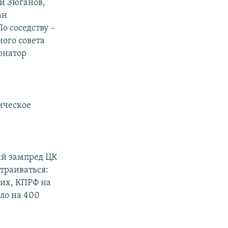
ий Зюганов,
ан
о соседству –
ого совета
рнатор
ическое
ый зампред ЦК
траиваться:
ших, КПРФ на
ло на 400