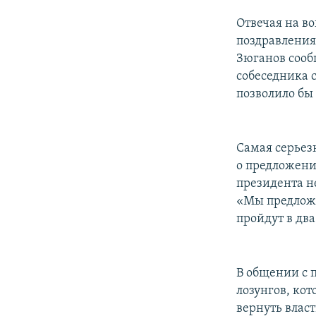
Отвечая на в
поздравления 
Зюганов сообщ
собеседника 
позволило бы
Самая серьез
о предложени
президента н
«Мы предложи
пройдут в два
В общении с 
лозунгов, ко
вернуть влас