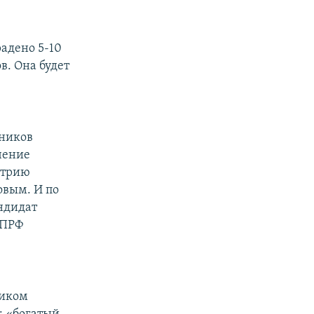
адено 5-10
в. Она будет
ьников
чение
итрию
овым. И по
ндидат
КПРФ
риком