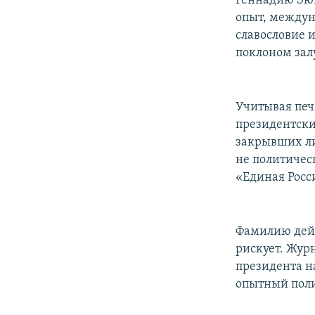
Геннадию Зюг
опыт, междун
славословие 
поклоном зал
Учитывая печ
президентски
закрывших ли
не политичес
«Единая Росс
Фамилию дейс
рискует. Жур
президента н
опытный поли