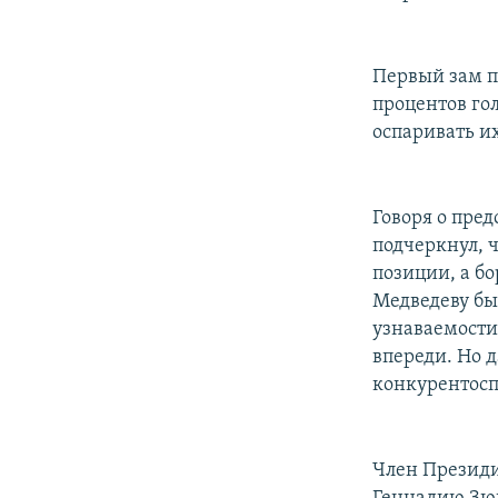
Первый зам п
процентов гол
оспаривать их
Говоря о пре
подчеркнул, 
позиции, а б
Медведеву бы
узнаваемости
впереди. Но 
конкурентоспо
Член Президи