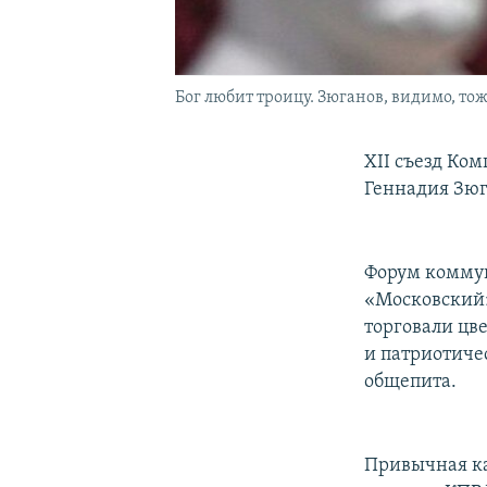
Бог любит троицу. Зюганов, видимо, тож
XII съезд Ко
Геннадия Зюг
Форум коммун
«Московский»
торговали цв
и патриотичес
общепита.
Привычная ка