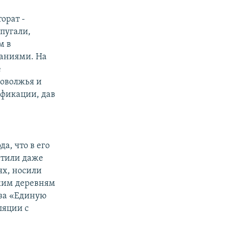
орат -
пугали,
м в
щаниями. На
е
Поволжья и
фикации, дав
а, что в его
атили даже
ях, носили
ским деревням
 за «Единую
ляции с