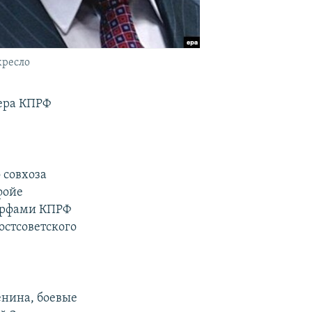
кресло
дера КПРФ
 совхоза
фойе
шарфами КПРФ
остсоветского
енина, боевые