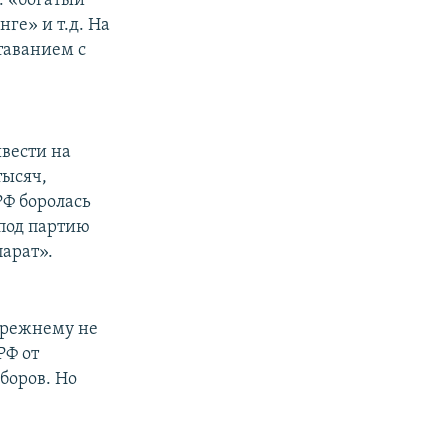
: «богатый
ге» и т.д. На
таванием с
вести на
тысяч,
РФ боролась
под партию
арат».
прежнему не
РФ от
боров. Но