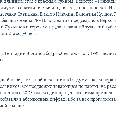
, длинный стол с красным сукном. В центре - Геннад
идиуме - соратники, чьи лица всем давно знакомы: Ив
ветлана Савицкая, Виктор Илюхин, Валентин Купцов. П
а бывших члена ГКЧП: последний председатель Верховн
й Лукьянов и герой соцтруда, недавний тульский губе
лий Стародубцев.
зда Геннадий Зюганов бодро объявил, что КПРФ – полит
ии.
шей избирательной кампании в Госдуму подвел перв
льников. Он предложил товарищам по партии не расс
равнению с 2003 годом один процент от числа пришед
рибавила в абсолютных цифрах, ибо за нее проголосова
лей больше.