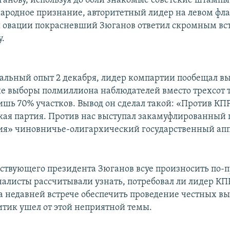
анову, используя до боли знакомые советские штампы
ародное признание, авторитетный лидер на левом флан
и овации покрасневший Зюганов ответил скромным вс
у.
альный опыт 2 декабря, лидер компартии пообещал вы
е выборы полмиллиона наблюдателей вместо трехсот 
шь 70% участков. Вывод он сделал такой: «Против КП
кая партия. Против нас выступал закамуфлированный 
ия» чиновничье-олигархический государственный апп
твующего президента Зюганов всуе произносить по-
налисты рассчитывали узнать, потребовал ли лидер КП
а недавней встрече обеспечить проведение честных вы
тик ушел от этой неприятной темы.