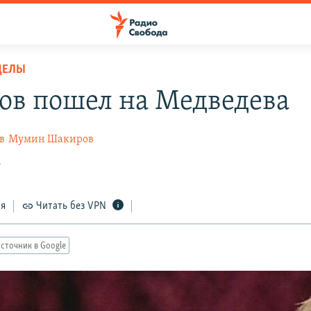
ДЕЛЫ
ов пошел на Медведева
в
Мумин Шакиров
7
ся
Читать без VPN
сточник в Google