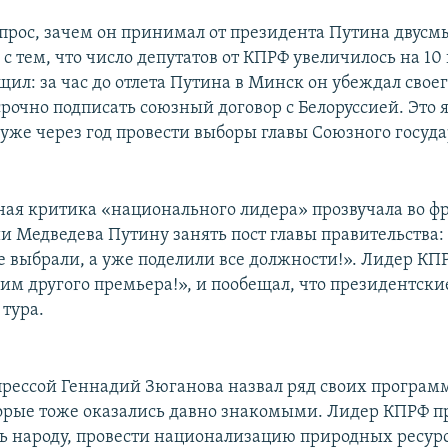
опрос, зачем он принимал от президента Путина двус
с тем, что число депутатов от КПРФ увеличилось на 10
ил: за час до отлета Путина в Минск он убеждал свое
срочно подписать союзный договор с Белоруссией. Это 
 уже через год провести выборы главы Союзного госуда
ная критика «национального лидера» прозвучала во ф
и Медведева Путину занять пост главы правительства:
е выбрали, а уже поделили все должности!». Лидер КП
м другого премьера!», и пообещал, что президентск
 тура.
прессой Геннадий Зюганова назвал ряд своих програ
торые тоже оказались давно знакомыми. Лидер КПРФ п
ть народу, провести национализацию природных ресур