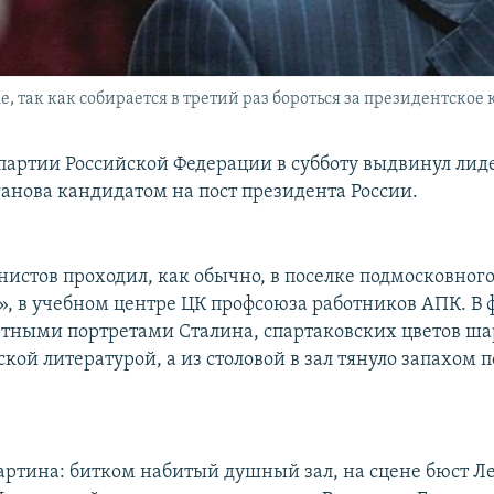
е, так как собирается в третий раз бороться за президентское 
мпартии Российской Федерации в субботу выдвинул ли
анова кандидатом на пост президента России.
истов проходил, как обычно, в поселке подмосковного
, в учебном центре ЦК профсоюза работников АПК. В 
етными портретами Сталина, спартаковских цветов 
кой литературой, а из столовой в зал тянуло запахом п
ртина: битком набитый душный зал, на сцене бюст Л