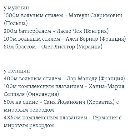
РАСПИСАНИЕ ВЕЩАНИЯ
у мужчин
1500м вольным стилем – Матеуш Савримович
ПОДПИШИТЕСЬ НА РАССЫЛКУ
(Польша)
200м баттерфляем – Ласло Чех (Венгрия)
СОЦИАЛЬНЫЕ СЕТИ
100м вольным стилем – Ален Бернар (Франция)
50м брассом – Олег Лисогор (Украина)
у женщин
Все сайты РСЕ/РС
400м вольным стилем – Лор Маноду (Франция)
100м комплексным плаванием – Ханна-Мария
Сеппяля (Финляндия)
50м на спине – Саня Йованович (Хорватия) с
мировым рекордом
4Х50м комплексным плаванием – Германия с
мировым рекордом