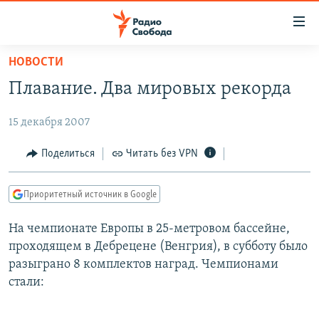
Ссылки
для
упрощенного
НОВОСТИ
ПРОГРАММЫ
доступа
Плавание. Два мировых рекорда
ПОДКАСТЫ
Вернуться
к
15 декабря 2007
АВТОРСКИЕ ПРОЕКТЫ
основному
ЦИТАТЫ СВОБОДЫ
Поделиться
Читать без VPN
содержанию
Вернутся
МНЕНИЯ
к
Приоритетный источник в Google
КУЛЬТУРА
главной
На чемпионате Европы в 25-метровом бассейне,
навигации
IDEL.РЕАЛИИ
проходящем в Дебрецене (Венгрия), в субботу было
Вернутся
КАВКАЗ.РЕАЛИИ
разыграно 8 комплектов наград. Чемпионами
к
СЕВЕР.РЕАЛИИ
стали:
поиску
СИБИРЬ.РЕАЛИИ