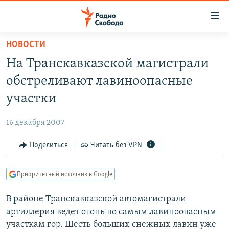
Ссылки
для
упрощенного
НОВОСТИ
ПРОГРАММЫ
доступа
На Транскавказской магистрали
ПОДКАСТЫ
Вернуться
обстреливают лавиноопасные
к
АВТОРСКИЕ ПРОЕКТЫ
участки
основному
ЦИТАТЫ СВОБОДЫ
содержанию
16 декабря 2007
Вернутся
МНЕНИЯ
к
Поделиться
Читать без VPN
КУЛЬТУРА
главной
навигации
IDEL.РЕАЛИИ
Приоритетный источник в Google
Вернутся
КАВКАЗ.РЕАЛИИ
к
В районе Транскавказской автомагистрали
СЕВЕР.РЕАЛИИ
поиску
артиллерия ведет огонь по самым лавиноопасным
СИБИРЬ.РЕАЛИИ
участкам гор. Шесть больших снежных лавин уже