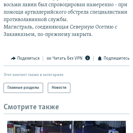
восьми лавин был спровоцирован намеренно - при
РАСПИСАНИЕ ВЕЩАНИЯ
помощи артиллерийского обстрела специалистами
ПОДПИШИТЕСЬ НА РАССЫЛКУ
противолавинной службы.
Магистраль, соединяющая Северную Осетию с
СОЦИАЛЬНЫЕ СЕТИ
Закавказьем, по-прежнему закрыта.
Поделиться
Читать без VPN
Подпишитесь
Все сайты РСЕ/РС
Этот контент также в категориях
Главные разделы
Новости
Смотрите также