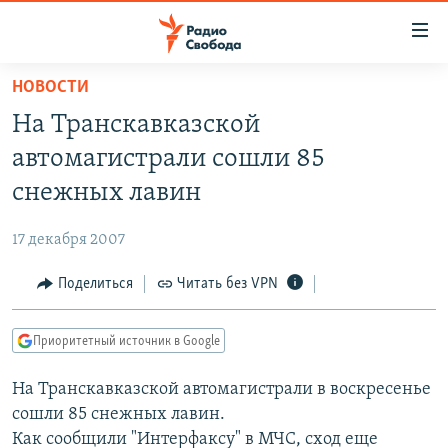
Ссылки
для
упрощенного
НОВОСТИ
ПРОГРАММЫ
доступа
На Транскавказской
ПОДКАСТЫ
Вернуться
автомагистрали сошли 85
к
АВТОРСКИЕ ПРОЕКТЫ
снежных лавин
основному
ЦИТАТЫ СВОБОДЫ
содержанию
17 декабря 2007
Вернутся
МНЕНИЯ
к
Поделиться
Читать без VPN
КУЛЬТУРА
главной
навигации
IDEL.РЕАЛИИ
Приоритетный источник в Google
Вернутся
КАВКАЗ.РЕАЛИИ
к
На Транскавказской автомагистрали в воскресенье
СЕВЕР.РЕАЛИИ
поиску
сошли 85 снежных лавин.
СИБИРЬ.РЕАЛИИ
Как сообщили "Интерфаксу" в МЧС, сход еще