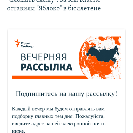
"Сломать схему". Зачем власти
оставили "Яблоко" в бюллетене