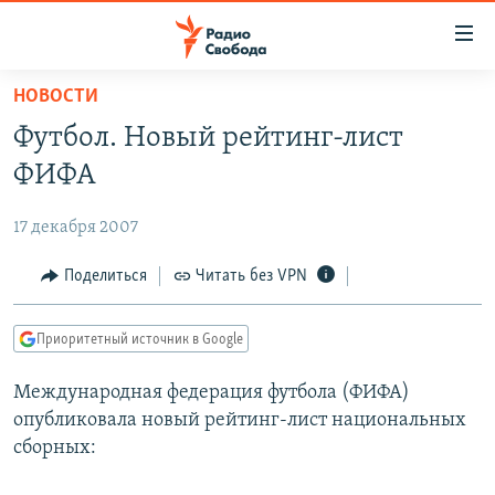
Ссылки
для
упрощенного
НОВОСТИ
ПРОГРАММЫ
доступа
Футбол. Новый рейтинг-лист
ПОДКАСТЫ
Вернуться
ФИФА
к
АВТОРСКИЕ ПРОЕКТЫ
основному
17 декабря 2007
ЦИТАТЫ СВОБОДЫ
содержанию
Вернутся
МНЕНИЯ
Поделиться
Читать без VPN
к
КУЛЬТУРА
главной
Приоритетный источник в Google
навигации
IDEL.РЕАЛИИ
Вернутся
Международная федерация футбола (ФИФА)
КАВКАЗ.РЕАЛИИ
к
опубликовала новый рейтинг-лист национальных
СЕВЕР.РЕАЛИИ
поиску
сборных:
СИБИРЬ.РЕАЛИИ